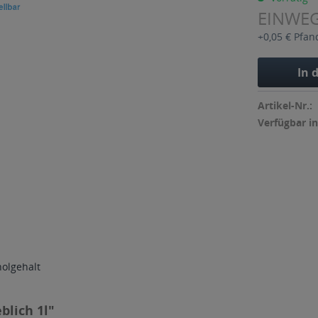
EINWE
+0,05 € Pfan
In 
Artikel-Nr.:
Verfügbar in
holgehalt
blich 1l"