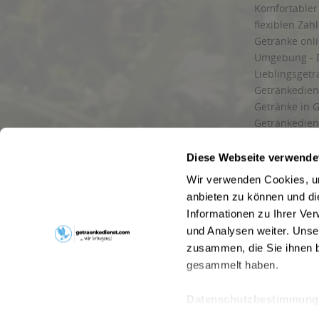
Komfortabler 
flexiblen Zah
Getränke onl
Umgebung - 
Lieblingsget
Getränkediens
Getränke in G
Getränkedien
zuverlässige
und Umgebu
Diese Webseite verwende
Getränkeliefe
Wir verwenden Cookies, um
Liefergebiet
anbieten zu können und di
Lieferservice
Informationen zu Ihrer Ve
Wir liefern G
und Analysen weiter. Unse
Kontakt
zusammen, die Sie ihnen b
Newsletter
gesammelt haben.
Datenschutzbestimmung
* Alle Pre