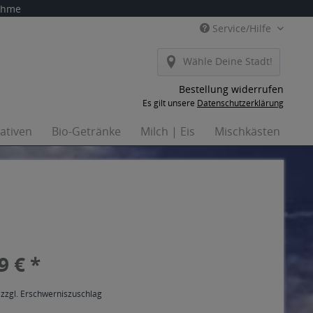
nahme
Service/Hilfe
Wähle Deine Stadt!
Bestellung widerrufen
Es gilt unsere
Datenschutzerklärung
nativen
Bio-Getränke
Milch | Eis
Mischkästen
Ha
9 € *
 zzgl. Erschwerniszuschlag