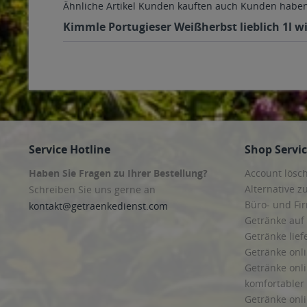
Ähnliche Artikel
Kunden kauften auch
Kunden haben 
Kimmle Portugieser Weißherbst lieblich 1l wi
Service Hotline
Shop Servi
Haben Sie Fragen zu Ihrer Bestellung?
Account lösc
Alternative z
Schreiben Sie uns gerne an
Büro- und F
kontakt@getraenkedienst.com
Getränke auf
Getränke lief
Getränke onli
Getränke onli
komfortabler 
Getränke onli