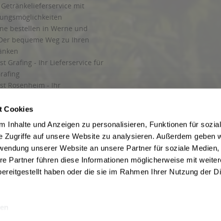
Getränkelieferservice mit
lungsmöglichkeiten
ine bestellen in Werne und
Der bequeme Weg zu Ihren
ränken
t Grafing - Ihr Lieferservice für
rafing
st Rosenheim - Ihr
r Getränkeservice in Rosenheim
ng
t Cookies
rung in Starnberg
 Inhalte und Anzeigen zu personalisieren, Funktionen für sozia
e Zugriffe auf unsere Website zu analysieren. Außerdem geben w
 für Getränke
rwendung unserer Website an unsere Partner für soziale Medien
etränke
re Partner führen diese Informationen möglicherweise mit weite
ereitgestellt haben oder die sie im Rahmen Ihrer Nutzung der D
en
ise inkl. gesetzl. Mehrwertsteuer und ggf. zzgl.
Lieferkosten
, wenn nicht anders b