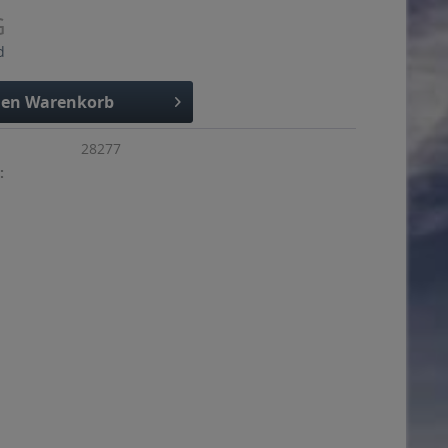
G
d
den
Warenkorb
28277
: