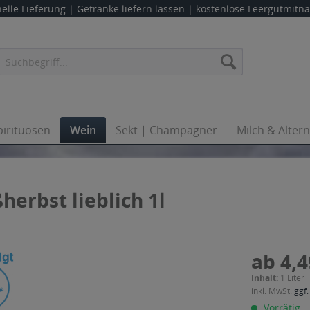
elle Lieferung |
Getränke liefern lassen
| kostenlose Leergutmit
pirituosen
Wein
Sekt | Champagner
Milch & Alter
erbst lieblich 1l
ab 4,4
Inhalt:
1 Liter
inkl. MwSt.
ggf.
Vorrätig