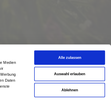
Alle zulassen
le Medien
ir
Auswahl erlauben
, Werbung
ren Daten
ienste
Ablehnen
eschrieben