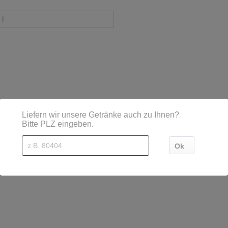
 l
sind diese mittels Großbuchstaben besonders hervorgehoben
 Kapellen-Drusweiler