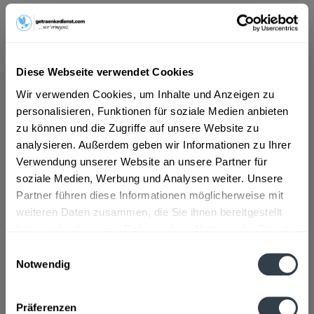
ab 5,29 € *
Inhalt:
1.32 Liter (4,01 € * / 1 Liter)
inkl. MwSt.
ggf. zzgl. Erschwerniszuschlag
Diese Webseite verwendet Cookies
Vorrätig
Wir verwenden Cookies, um Inhalte und Anzeigen zu
MEHRWEG
personalisieren, Funktionen für soziale Medien anbieten
+0,32 € Pfand
zu können und die Zugriffe auf unsere Website zu
analysieren. Außerdem geben wir Informationen zu Ihrer
In den
Warenkorb
Verwendung unserer Website an unsere Partner für
soziale Medien, Werbung und Analysen weiter. Unsere
Artikel-Nr.:
31893
Partner führen diese Informationen möglicherweise mit
Verfügbar in:
weiteren Daten zusammen, die Sie ihnen bereitgestellt
haben oder die sie im Rahmen Ihrer Nutzung der Dienste
gesammelt haben.
Beschreibung
Einwilligungsauswahl
Notwendig
mehr
Datenschutzbestimmungen
Zutaten und Allergene
Präferenzen