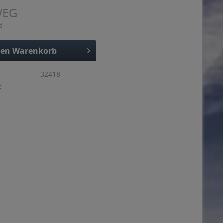
WEG
d
den
Warenkorb
32418
: