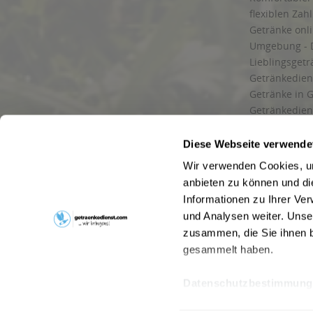
flexiblen Zah
Getränke onl
Umgebung - 
Lieblingsget
Getränkediens
Getränke in G
Getränkedien
zuverlässige
und Umgebu
Diese Webseite verwende
Getränkeliefe
Wir verwenden Cookies, um
Liefergebiet
anbieten zu können und di
Lieferservice
Informationen zu Ihrer Ve
Wir liefern G
und Analysen weiter. Unse
Kontakt
zusammen, die Sie ihnen b
Newsletter
gesammelt haben.
Datenschutzbestimmung
* Alle Pre
Webseitenbetreiber: Drink now GmbH:
AGB
|
Impressum
|
Datensc