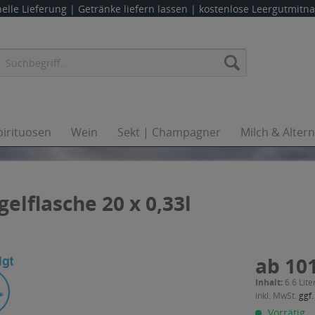
elle Lieferung |
Getränke liefern lassen
| kostenlose Leergutmit
pirituosen
Wein
Sekt | Champagner
Milch & Alter
elflasche 20 x 0,33l
ab 101
Inhalt:
6.6 Lite
inkl. MwSt.
ggf.
Vorrätig