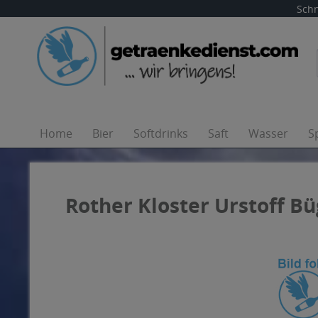
Schn
Home
Bier
Softdrinks
Saft
Wasser
S
Rother Kloster Urstoff Büg