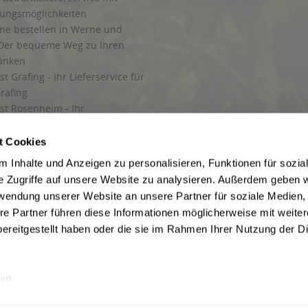
lungsmöglichkeiten
ine bestellen in Werne und
Der bequeme Weg zu Ihren
ränken
t Grafing - Ihr Lieferservice für
rafing
st Rosenheim - Ihr
r Getränkeservice in Rosenheim
ng
t Cookies
rung in Starnberg
 Inhalte und Anzeigen zu personalisieren, Funktionen für sozia
e Zugriffe auf unsere Website zu analysieren. Außerdem geben w
 für Getränke
rwendung unserer Website an unsere Partner für soziale Medien
etränke
re Partner führen diese Informationen möglicherweise mit weite
ereitgestellt haben oder die sie im Rahmen Ihrer Nutzung der D
en
ise inkl. gesetzl. Mehrwertsteuer und ggf. zzgl.
Lieferkosten
, wenn nicht anders b
hutz
Besuchen Sie auch unsere Shops in:
München
,
Werne
,
Nordhorn
,
Bad Salzuf