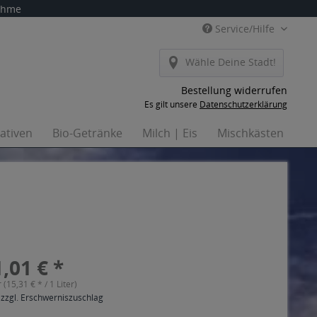
nahme
Service/Hilfe
Wähle Deine Stadt!
Bestellung widerrufen
Es gilt unsere
Datenschutzerklärung
nativen
Bio-Getränke
Milch | Eis
Mischkästen
Ha
,01 € *
r (15,31 € * / 1 Liter)
 zzgl. Erschwerniszuschlag