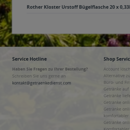
Rother Kloster Urstoff Bügelflasche 20 x 0,3
Service Hotline
Shop Servi
Haben Sie Fragen zu Ihrer Bestellung?
Account lösc
Alternative z
Schreiben Sie uns gerne an
Büro- und F
kontakt@getraenkedienst.com
Getränke auf
Getränke lief
Getränke onli
Getränke onli
komfortabler 
Getränke onli
Komfortabler 