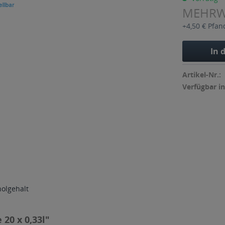
MEHR
+4,50 € Pfan
In 
Artikel-Nr.:
Verfügbar in
holgehalt
 20 x 0,33l"