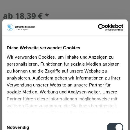
ab 18,39 € *
Inhalt:
10 Liter (1,84 € * / 1 Liter)
inkl. MwSt.
ggf. zzgl. Erschwerniszuschlag
Vorrätig
MEHRWEG
Diese Webseite verwendet Cookies
+3,10 € Pfand
Wir verwenden Cookies, um Inhalte und Anzeigen zu
personalisieren, Funktionen für soziale Medien anbieten
In den
Warenkorb
zu können und die Zugriffe auf unsere Website zu
analysieren. Außerdem geben wir Informationen zu Ihrer
Artikel-Nr.:
24399
Verwendung unserer Website an unsere Partner für
Verfügbar in:
soziale Medien, Werbung und Analysen weiter. Unsere
Beschreibung
Partner führen diese Informationen möglicherweise mit
mehr
weiteren Daten zusammen, die Sie ihnen bereitgestellt
haben oder die sie im Rahmen Ihrer Nutzung der Dienste
"Distelhäuser Hefe-Weizen 20 x 0,5l"
gesammelt haben.
Einwilligungsauswahl
Notwendig