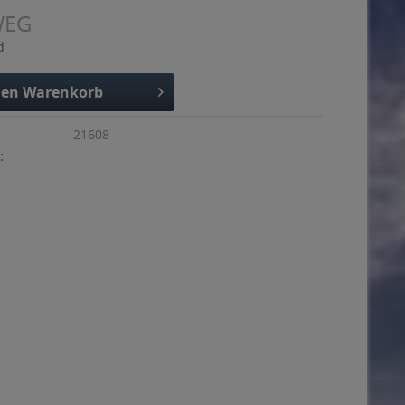
WEG
d
den
Warenkorb
21608
: