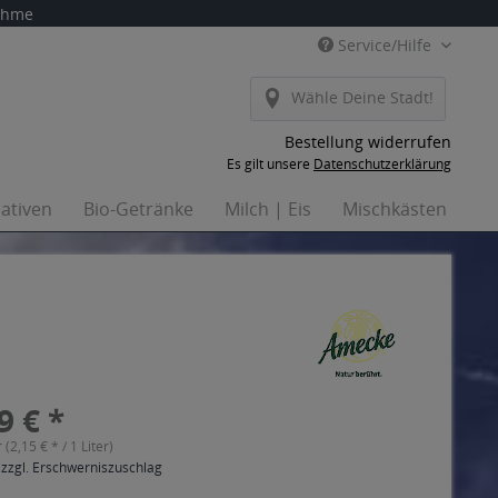
nahme
Service/Hilfe
Wähle Deine Stadt!
Bestellung widerrufen
Es gilt unsere
Datenschutzerklärung
nativen
Bio-Getränke
Milch | Eis
Mischkästen
Ha
9 € *
r (2,15 € * / 1 Liter)
 zzgl. Erschwerniszuschlag