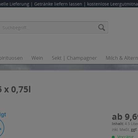
elle Lieferung |
Getränke liefern lassen
| kostenlose Leergutmit
pirituosen
Wein
Sekt | Champagner
Milch & Alter
 x 0,75l
ab 9,6
Inhalt:
4.5 Lite
inkl. MwSt.
ggf.
Vorrätig