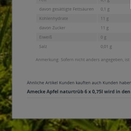
davon gesättigte Fettsäuren
0,1 g
Kohlenhydrate
11 g
davon Zucker
11 g
Eiweiß
0 g
Salz
0,01 g
Anmerkung: Sofern nicht anders angegeben, ist
Ähnliche Artikel
Kunden kauften auch
Kunden haben 
Amecke Apfel naturtrüb 6 x 0,75l wird in den