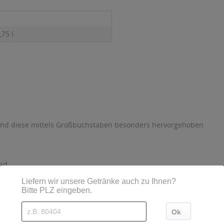
,75 l
sind diese mittels Großbuchstaben besonders hervorgehoben
nd