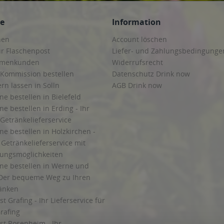
ce
Information
hen
Account löschen
ur Flaschenpost
Liefer- und Zahlungsbedingunge
irmenkunden
Widerrufsrecht
 Kommission bestellen
Datenschutz Drink now
ern lassen in Solln
AGB Drink now
ne bestellen in Bielefeld
ne bestellen in Erding - Ihr
Getränkelieferservice
ne bestellen in Holzkirchen -
Getränkelieferservice mit
lungsmöglichkeiten
ine bestellen in Werne und
Der bequeme Weg zu Ihren
ränken
t Grafing - Ihr Lieferservice für
rafing
st Rosenheim - Ihr