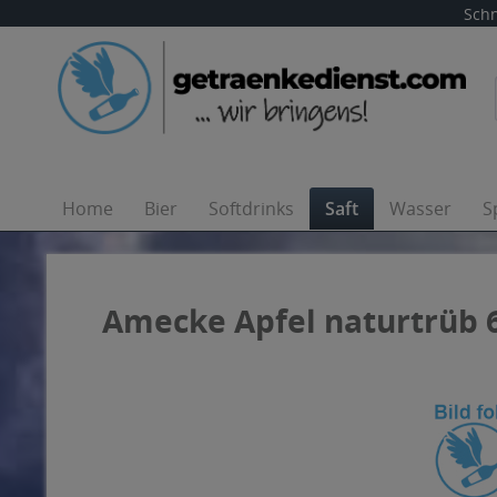
Schn
Home
Bier
Softdrinks
Saft
Wasser
S
Amecke Apfel naturtrüb 6