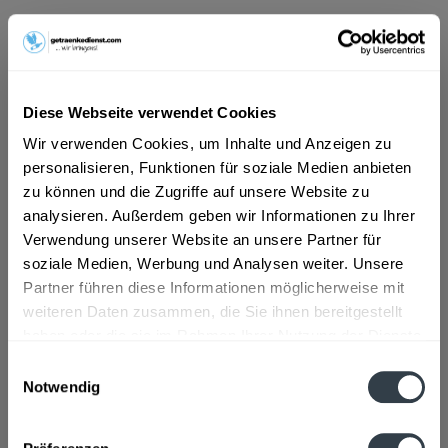
ab 101,01 € *
Inhalt:
6 Liter (16,84 € * / 1 Liter)
inkl. MwSt.
ggf. zzgl. Erschwerniszuschlag
Diese Webseite verwendet Cookies
Vorrätig
MEHRWEG
Wir verwenden Cookies, um Inhalte und Anzeigen zu
personalisieren, Funktionen für soziale Medien anbieten
+2,40 € Pfand
zu können und die Zugriffe auf unsere Website zu
analysieren. Außerdem geben wir Informationen zu Ihrer
In den
Warenkorb
Verwendung unserer Website an unsere Partner für
soziale Medien, Werbung und Analysen weiter. Unsere
Artikel-Nr.:
21908
Partner führen diese Informationen möglicherweise mit
Verfügbar in:
weiteren Daten zusammen, die Sie ihnen bereitgestellt
haben oder die sie im Rahmen Ihrer Nutzung der Dienste
Beschreibung
gesammelt haben.
Einwilligungsauswahl
mehr
Notwendig
Datenschutzbestimmungen
Zutaten und Allergene