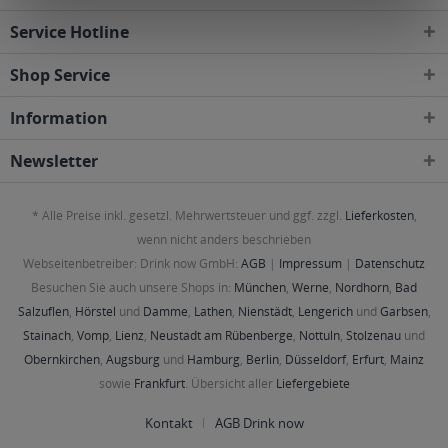
Service Hotline
Shop Service
Information
Newsletter
* Alle Preise inkl. gesetzl. Mehrwertsteuer und ggf. zzgl.
Lieferkosten
,
wenn nicht anders beschrieben
Webseitenbetreiber: Drink now GmbH:
AGB
|
Impressum
|
Datenschutz
Besuchen Sie auch unsere Shops in:
München
,
Werne
,
Nordhorn
,
Bad
Salzuflen
,
Hörstel
und
Damme
,
Lathen
,
Nienstädt
,
Lengerich
und
Garbsen
,
Stainach
,
Vomp
,
Lienz
,
Neustadt am Rübenberge
,
Nottuln
,
Stolzenau
und
Obernkirchen
,
Augsburg
und
Hamburg
,
Berlin
,
Düsseldorf
,
Erfurt
,
Mainz
sowie
Frankfurt
. Übersicht aller
Liefergebiete
Kontakt
AGB Drink now