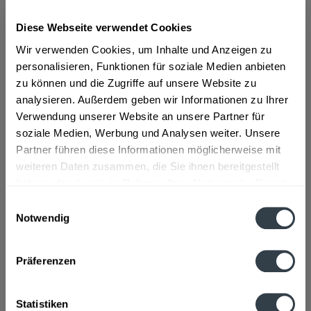
Diese Webseite verwendet Cookies
ab 12,59 € *
Wir verwenden Cookies, um Inhalte und Anzeigen zu
Inhalt:
0.5 Liter (25,18 € * / 1 Liter)
personalisieren, Funktionen für soziale Medien anbieten
inkl. MwSt.
ggf. zzgl. Erschwerniszuschlag
zu können und die Zugriffe auf unsere Website zu
Vorrätig
analysieren. Außerdem geben wir Informationen zu Ihrer
Verwendung unserer Website an unsere Partner für
In den
Warenkorb
soziale Medien, Werbung und Analysen weiter. Unsere
Partner führen diese Informationen möglicherweise mit
Artikel-Nr.:
31690
weiteren Daten zusammen, die Sie ihnen bereitgestellt
Verfügbar in:
haben oder die sie im Rahmen Ihrer Nutzung der Dienste
gesammelt haben.
Beschreibung
Einwilligungsauswahl
mehr
Notwendig
Datenschutzbestimmungen
"Prinz Kirscherla 0,5l"
Präferenzen
Geschmacksrichtung:
Kirsche
Flaschengröße:
0,5 l
Statistiken