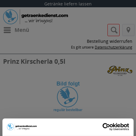
Getränke liefern lassen
Menü
Bestellung widerrufen
Es gilt unsere
Datenschutzerklärung
Prinz Kirscherla 0,5l