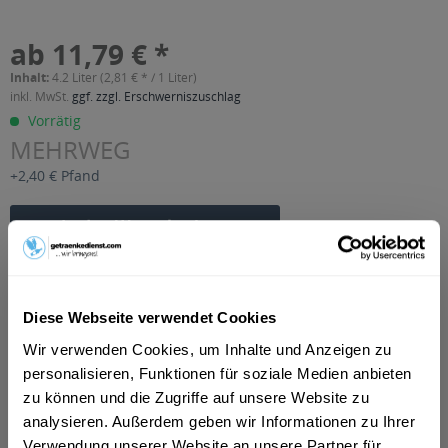
ab 11,79 € *
Inhalt:
4.2 Liter (2,81 € * / 1 Liter)
inkl. MwSt.
ggf. zzgl. Erschwerniszuschlag
Vorrätig
MEHRWEG
+2,40 € Pfand
In den
Warenkorb
Artikel-Nr.:
22303
Verfügbar in:
Diese Webseite verwendet Cookies
Beschreibung
Wir verwenden Cookies, um Inhalte und Anzeigen zu
mehr
personalisieren, Funktionen für soziale Medien anbieten
zu können und die Zugriffe auf unsere Website zu
"Bad Hönninger Multi-Vitamin Fruchtsaft 6 x
analysieren. Außerdem geben wir Informationen zu Ihrer
0,7l"
Verwendung unserer Website an unsere Partner für