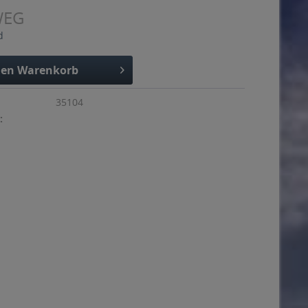
WEG
d
den
Warenkorb
35104
: