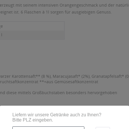
rzeugt mit seinem intensiven Orangengeschmack und der natürliche
eeignet ist. 6 Flaschen à 1l sorgen für ausgiebigen Genuss.
ge
 l
arzer Karottensaft** (8 %), Maracujasaft* (2%), Granatapfelsaft* (
Fruchtsaftkonzentrat **=aus Gemüsesaftkonzentrat
sind diese mittels Großbuchstaben besonders hervorgehoben
35 Erding, Tel. 08 1 22 / 411 - 0, Fax. 08 1 22 / 411 - 249