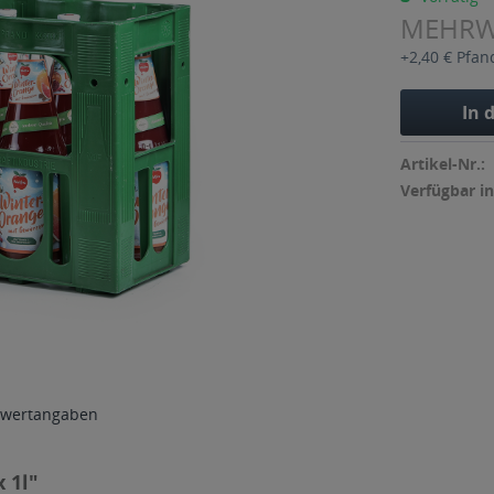
MEHR
+2,40 € Pfan
In 
Artikel-Nr.:
Verfügbar in
wertangaben
 1l"