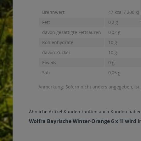
Brennwert
47 kcal / 200 kJ
Fett
0,2 g
davon gesättigte Fettsäuren
0,02 g
Kohlenhydrate
10 g
davon Zucker
10 g
Eiweiß
0 g
Salz
0,05 g
Anmerkung: Sofern nicht anders angegeben, ist
Ähnliche Artikel
Kunden kauften auch
Kunden haben 
Wolfra Bayrische Winter-Orange 6 x 1l wird i