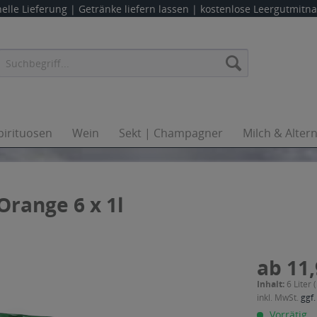
elle Lieferung |
Getränke liefern lassen
| kostenlose Leergutmit
pirituosen
Wein
Sekt | Champagner
Milch & Alter
Orange 6 x 1l
ab 11,
Inhalt:
6 Liter 
inkl. MwSt.
ggf.
Vorrätig