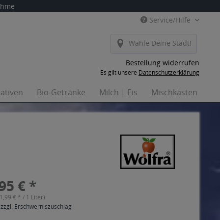
nahme
Service/Hilfe
Wähle Deine Stadt!
Bestellung widerrufen
Es gilt unsere
Datenschutzerklärung
nativen
Bio-Getränke
Milch | Eis
Mischkästen
Ha
95 € *
(1,99 € * / 1 Liter)
 zzgl. Erschwerniszuschlag