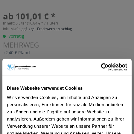
ab 101,01 € *
Inhalt:
6 Liter (16,84 € * / 1 Liter)
inkl. MwSt.
ggf. zzgl. Erschwerniszuschlag
Vorrätig
MEHRWEG
+2,40 € Pfand
In den
Warenkorb
Artikel-Nr.:
33027
Diese Webseite verwendet Cookies
Verfügbar in:
Wir verwenden Cookies, um Inhalte und Anzeigen zu
Beschreibung
personalisieren, Funktionen für soziale Medien anbieten
mehr
zu können und die Zugriffe auf unsere Website zu
"Schütz König Orangensaft 6 x 1l"
analysieren. Außerdem geben wir Informationen zu Ihrer
Verwendung unserer Website an unsere Partner für
Geschmacksrichtung:
Orange
soziale Medien, Werbung und Analysen weiter. Unsere