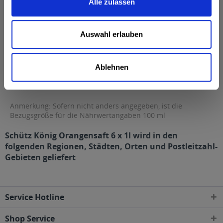
Alle zulassen
Fett
0 g
davon gesättigte Fettsäuren
0 g
Auswahl erlauben
Kohlenhydrate
9 g
davon Zucker
9 g
Ablehnen
Eiweiß
0 g
Salz
0 g
Anmerkung: Sofern nicht anders angegeben, ist die
Bezugsgröße für die Nährwertangaben 100 ml
Schütz König Orangensaft 6 x 1l wird in den
folgenden Regionen, Städten, Orten und Postleitzahl-
Gebieten geliefert
Service Hotline
Shop Service