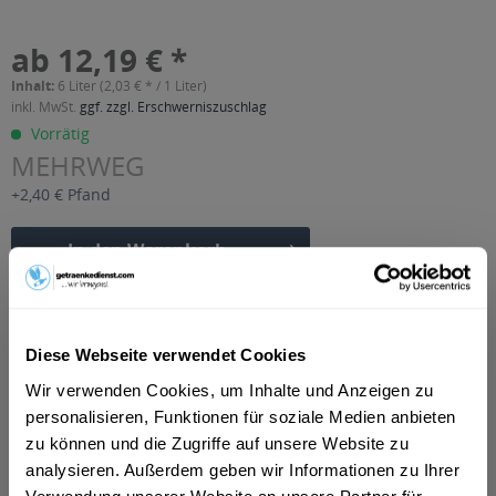
ab 12,19 € *
Inhalt:
6 Liter (2,03 € * / 1 Liter)
inkl. MwSt.
ggf. zzgl. Erschwerniszuschlag
Vorrätig
MEHRWEG
+2,40 € Pfand
In den
Warenkorb
Artikel-Nr.:
14624
Verfügbar in:
Diese Webseite verwendet Cookies
Beschreibung
Wir verwenden Cookies, um Inhalte und Anzeigen zu
mehr
personalisieren, Funktionen für soziale Medien anbieten
"Dietz Bananennektar 6 x 1l"
zu können und die Zugriffe auf unsere Website zu
analysieren. Außerdem geben wir Informationen zu Ihrer