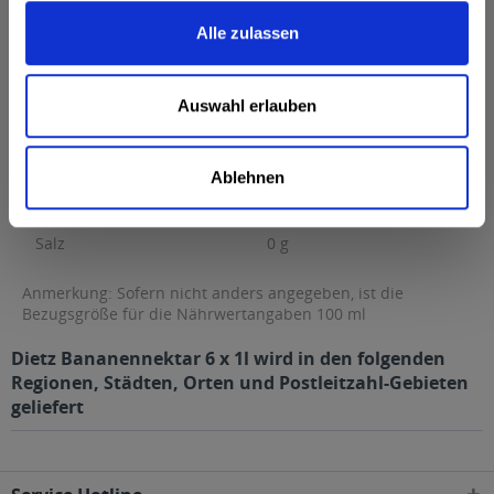
Brennwert
58 kcal / 243 kJ
Alle zulassen
Fett
0,03 g
davon gesättigte Fettsäuren
0,01 g
Auswahl erlauben
Kohlenhydrate
13 g
davon Zucker
13 g
Ablehnen
Eiweiß
0 g
Salz
0 g
Anmerkung: Sofern nicht anders angegeben, ist die
Bezugsgröße für die Nährwertangaben 100 ml
Dietz Bananennektar 6 x 1l wird in den folgenden
Regionen, Städten, Orten und Postleitzahl-Gebieten
geliefert