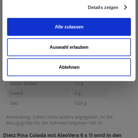
Erwin Dietz GmbH, Erwin Dietz GmbH, Industriepark 2, 74706
Details zeigen
Osterburken
Nährwertangaben
Brennwert 53 kcal / 226 kJ Fett 0,5 g davon gesättigte Fettsäuren
Alle zulassen
0,1 g...
mehr
Brennwert
53 kcal / 226 kJ
Auswahl erlauben
Fett
0,5 g
davon gesättigte Fettsäuren
0,1 g
Ablehnen
Kohlenhydrate
12 g
davon Zucker
12 g
Eiweiß
0 g
Salz
0,03 g
Anmerkung: Sofern nicht anders angegeben, ist die
Bezugsgröße für die Nährwertangaben 100 ml
Dietz Pina Colada mit AleoVera 6 x 1l wird in den