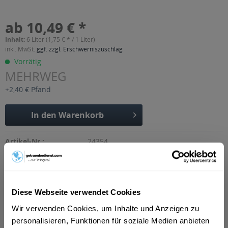
ab 10,49 € *
Inhalt:
6 Liter (1,75 € * / 1 Liter)
inkl. MwSt.
ggf. zzgl. Erschwerniszuschlag
Vorrätig
MEHRWEG
+2,40 € Pfand
In den
Warenkorb
Artikel-Nr.:
24354
Verfügbar in:
Beschreibung
mehr
Diese Webseite verwendet Cookies
"Dietz Pina Colada mit AleoVera 6 x 1l"
Wir verwenden Cookies, um Inhalte und Anzeigen zu
personalisieren, Funktionen für soziale Medien anbieten