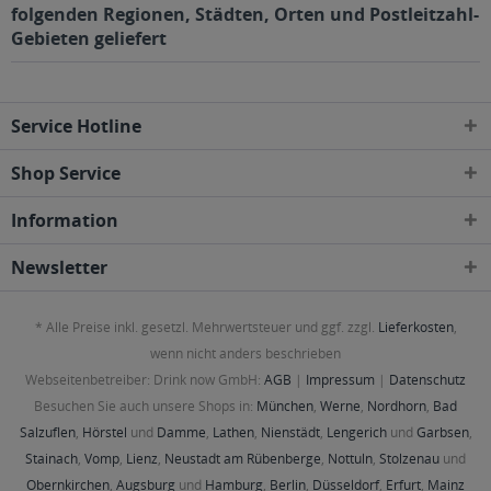
folgenden Regionen, Städten, Orten und Postleitzahl-
Gebieten geliefert
Service Hotline
Shop Service
Information
Newsletter
* Alle Preise inkl. gesetzl. Mehrwertsteuer und ggf. zzgl.
Lieferkosten
,
wenn nicht anders beschrieben
Webseitenbetreiber: Drink now GmbH:
AGB
|
Impressum
|
Datenschutz
Besuchen Sie auch unsere Shops in:
München
,
Werne
,
Nordhorn
,
Bad
Salzuflen
,
Hörstel
und
Damme
,
Lathen
,
Nienstädt
,
Lengerich
und
Garbsen
,
Stainach
,
Vomp
,
Lienz
,
Neustadt am Rübenberge
,
Nottuln
,
Stolzenau
und
Obernkirchen
,
Augsburg
und
Hamburg
,
Berlin
,
Düsseldorf
,
Erfurt
,
Mainz