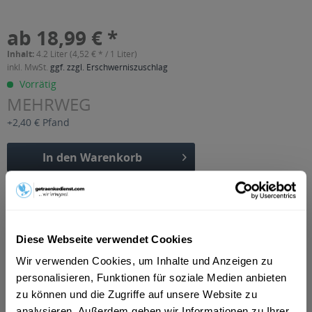
ab 18,99 € *
Inhalt:
4.2 Liter (4,52 € * / 1 Liter)
inkl. MwSt.
ggf. zzgl. Erschwerniszuschlag
Vorrätig
MEHRWEG
+2,40 € Pfand
In den
Warenkorb
Artikel-Nr.:
24997
Verfügbar in:
Beschreibung
Diese Webseite verwendet Cookies
DE-ÖKO-001 zertifiziert
mehr
Wir verwenden Cookies, um Inhalte und Anzeigen zu
"EOS BIO Ananas-Mango 6 x 0,7l"
personalisieren, Funktionen für soziale Medien anbieten
zu können und die Zugriffe auf unsere Website zu
analysieren. Außerdem geben wir Informationen zu Ihrer