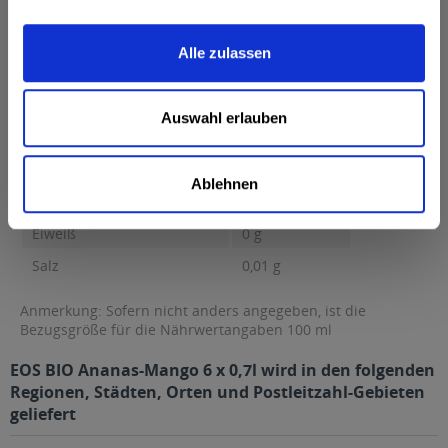
Brennwert 49 kcal / 205 kJ Fett 0,1 g davon gesättigte Fettsäuren
0,02 g...
mehr
Alle zulassen
Brennwert
49 kcal / 205 kJ
Fett
0,1 g
Auswahl erlauben
davon gesättigte Fettsäuren
0,02 g
Kohlenhydrate
11 g
Ablehnen
davon Zucker
11 g
Eiweiß
0 g
Salz
0,01 g
Anmerkung: Sofern nicht anders angegeben, ist die
Bezugsgröße für die Nährwertangaben 100 ml
EOS BIO Ananas-Mango 6 x 0,7l wird in den folgenden
Regionen, Städten, Orten und Postleitzahl-Gebieten
geliefert