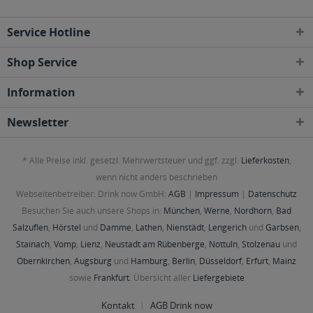
Service Hotline
Shop Service
Information
Newsletter
* Alle Preise inkl. gesetzl. Mehrwertsteuer und ggf. zzgl.
Lieferkosten
,
wenn nicht anders beschrieben
Webseitenbetreiber: Drink now GmbH:
AGB
|
Impressum
|
Datenschutz
Besuchen Sie auch unsere Shops in:
München
,
Werne
,
Nordhorn
,
Bad
Salzuflen
,
Hörstel
und
Damme
,
Lathen
,
Nienstädt
,
Lengerich
und
Garbsen
,
Stainach
,
Vomp
,
Lienz
,
Neustadt am Rübenberge
,
Nottuln
,
Stolzenau
und
Obernkirchen
,
Augsburg
und
Hamburg
,
Berlin
,
Düsseldorf
,
Erfurt
,
Mainz
sowie
Frankfurt
. Übersicht aller
Liefergebiete
Kontakt
AGB Drink now