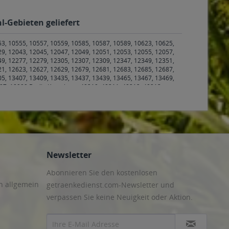
l-Gebieten geliefert
53, 10555, 10557, 10559, 10585, 10587, 10589, 10623, 10625,
29, 12043, 12045, 12047, 12049, 12051, 12053, 12055, 12057,
49, 12277, 12279, 12305, 12307, 12309, 12347, 12349, 12351,
21, 12623, 12627, 12629, 12679, 12681, 12683, 12685, 12687,
05, 13407, 13409, 13435, 13437, 13439, 13465, 13467, 13469,
97, 10999 Berlin Kreuzberg
,
40210, 40211, 40212, 40213,
79, 40489, 40545, 40547, 40549, 40589, 40591, 40593, 40595,
 55128, 55129, 55130, 55131 Mainz
,
55246 Mainz-Kostheim
,
, Schwabenheim an der Selz, Sörgenloch, Zornheim
,
55271
dwigshöhe, Mommenheim, Selzen, Uelversheim, Undenheim,
65185, 65187, 65189, 65191, 65193, 65195, 65197, 65199,
5366 Geisenheim
,
65375 Oestrich-Winkel
,
65388 Schlangenbad
,
enwald
,
82490 Farchant
,
82491 Grainau
,
82493 Klais
,
82494
Newsletter
ädt, Dachwig, Döllstädt, Gierstädt/Kleinfahner, Großfahner,
en, Mönchenholzhausen, Ollendorf, Udestedt
,
99310
Abonnieren Sie den kostenlosen
n, Elxleben, Ichtershausen, Kirchheim
,
99423, 99425, 99427
hen, Frankendorf, Großschwabhausen, Hammerstedt, Hohlstedt,
n allgemein
getraenkedienst.com-Newsletter und
 Bufleben, Ebenheim, Emleben, Eschenbergen, Friedrichswerth,
verpassen Sie keine Neuigkeit oder Aktion.
thal, Ohrdruf, Wölfis
,
99887 Georgenthal, Gräfenhain,
rstedt, Neunheilingen, Schönstedt, Sundhausen, Tottleben,