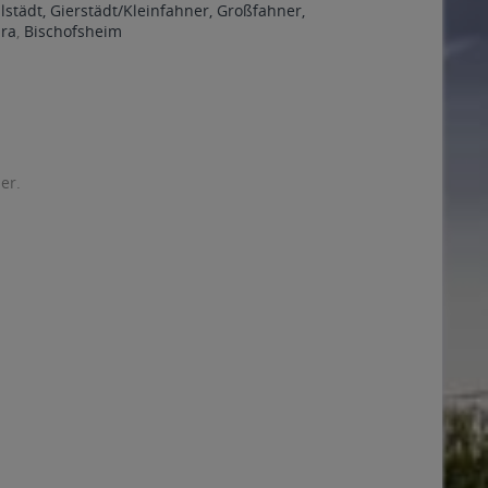
lstädt, Gierstädt/Kleinfahner, Großfahner,
ra
,
Bischofsheim
er.