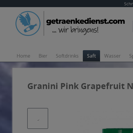
Schn
Home
Bier
Softdrinks
Saft
Wasser
S
Granini Pink Grapefruit N