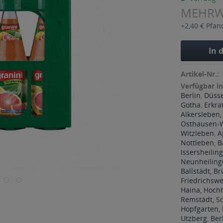
MEHR
+2,40 € Pfan
In 
Artikel-Nr.:
Verfügbar in
Berlin
,
Düsse
Gotha
,
Erkra
Alkersleben,
Osthausen-W
Witzleben
,
A
Nottleben
,
B
Issersheilin
Neunheiling
Ballstädt, B
Friedrichswe
Haina, Hoch
Remstädt, 
Hopfgarten, 
Utzberg
,
Ber