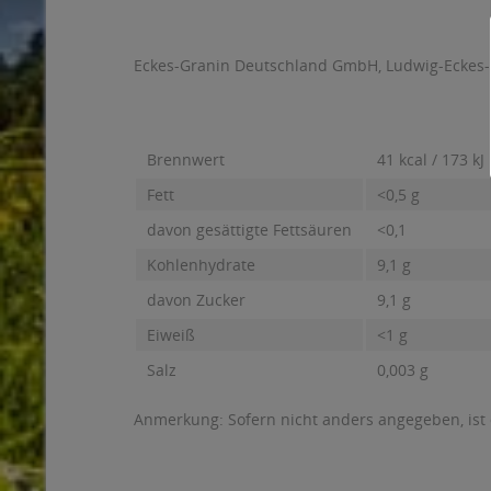
Eckes-Granin Deutschland GmbH, Ludwig-Eckes-Pla
Brennwert
41 kcal / 173 kJ
Fett
<0,5 g
davon gesättigte Fettsäuren
<0,1
Kohlenhydrate
9,1 g
davon Zucker
9,1 g
Eiweiß
<1 g
Salz
0,003 g
Anmerkung: Sofern nicht anders angegeben, ist