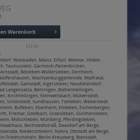
WEG
d
den
Warenkorb
12119
:
ldorf
,
Wiesbaden
,
Mainz
,
Erfurt
,
Weimar
,
Hilden
,
th
,
Taunusstein
,
Garmisch-Partenkirchen
,
 Arnstadt, Bösleben-Wüllersleben, Dornheim,
ülfershausen, Wachsenburggemeinde, Wipfratal,
pfelstädt, Gamstädt, Ingersleben, Neudietendorf,
ad Langensalza, Behringen, Bothenheilingen,
gen, Kirchheilingen, Kleinwelsbach, Mülverstedt,
en, Schönstedt, Sundhausen, Tottleben, Weberstedt
,
rüheim, Bufleben, Ebenheim, Emleben, Eschenbergen,
rth, Friemar, Goldbach, Grabsleben, Günthersleben,
heim, Molschleben, Mühlberg, Pferdingsleben,
Schwabhaus
,
Bechstedtstraß, Daasdorf am Berge,
Isseroda, Niederzimmern, Nohra, Ottstedt am Berge,
lin Friedrichshain
,
Berlin Kreuzberg
,
Bienstädt,