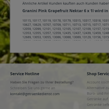
Ähnliche Artikel
Kunden kauften auch
Kunden haben 
Granini Pink Grapefruit Nektar 6 x 1l wird i
10115, 10117, 10119, 10178, 10179, 10315, 10317, 10318, 1031
10627, 10629, 10707, 10709, 10711, 10713, 10715, 10717, 1071
12059, 12099, 12101, 12103, 12105, 12107, 12109, 12157, 1215
12353, 12355, 12357, 12359, 12435, 12437, 12439, 12459, 1248
12689, 13053, 13055, 13086, 13088, 13089, 13129, 13156, 1315
13503, 13505, 13507, 13509, 13581, 13583, 1 Berlin
,
10243, 102
40215, 40217, 40219, 40221, 40223, 40225, 40227, 40229, 4023
40597, 40599, 40625, 40627, 40629 Düsseldorf
,
40699 Erkrath
,
55252 Mainz-Kastel
,
55257 Budenheim
,
55268 Nieder-Olm
,
552
Stadecken-Elsheim
,
55276 Dienheim, Oppenheim
,
55278 Dalhei
Weinolsheim
,
55283 Nierstein
,
55291 Saulheim
,
55294 Bodenh
65201, 65203, 65205, 65207 Wiesbaden
,
65232 Taunusstein
,
65
65396 Walluf
,
65399 Kiedrich
,
65439 Flörsheim
,
65462 Ginshei
Service Hotline
Shop Servi
Krün
,
82496 Oberau
,
82499 Wallgau
,
99084, 99085, 99086, 9908
Zimmernsupra
,
99102 Klettbach, Rockhausen
,
99192 Apfelstädt
Haben Sie Fragen zu Ihrer Bestellung?
Account lösc
Alkersleben, Arnstadt, Bösleben-Wüllersleben, Dornheim, Ost
Weimar
,
99428 Bechstedtstraß, Daasdorf am Berge, Hopfgarten
Alternative z
Schreiben Sie uns gerne an
Kiliansroda, Kleinschwabhausen, Kromsdorf, Lehnstedt, Magdal
Büro- und F
kontakt@getraenkedienst.com
Friemar, Goldbach, Grabsleben, Günthersleben, Haina, Hochhe
Getränke auf
Herrenhof, Hohenkirchen, Petriroda
,
99947 Bad Langensalza, Beh
Weberstedt
Getränke lief