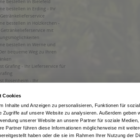
ne bestellen in Bielefeld
ne bestellen in Erding - Ihr
Getränkelieferservice
ne bestellen in Holzkirchen -
Getränkelieferservice mit
lungsmöglichkeiten
ine bestellen in Werne und
Der bequeme Weg zu Ihren
ränken
t Grafing - Ihr Lieferservice für
rafing
st Rosenheim - Ihr
r Getränkeservice in Rosenheim
ng
t Cookies
rung in Starnberg
 Inhalte und Anzeigen zu personalisieren, Funktionen für sozia
e Zugriffe auf unsere Website zu analysieren. Außerdem geben w
 für Getränke
rwendung unserer Website an unsere Partner für soziale Medien
etränke
re Partner führen diese Informationen möglicherweise mit weite
ereitgestellt haben oder die sie im Rahmen Ihrer Nutzung der D