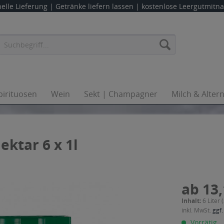
elle Lieferung |
Getränke liefern lassen
| kostenlose Leergutmit
pirituosen
Wein
Sekt | Champagner
Milch & Alter
ektar 6 x 1l
ab 13,
Inhalt:
6 Liter 
inkl. MwSt.
ggf.
Vorrätig