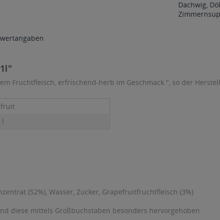
Dachwig, Döl
Zimmernsup
wertangaben
1l"
m Fruchtfleisch, erfrischend-herb im Geschmack.", so der Herstell
fruit
 l
nzentrat (52%), Wasser, Zucker, Grapefruitfruchtfleisch (3%)
sind diese mittels Großbuchstaben besonders hervorgehoben