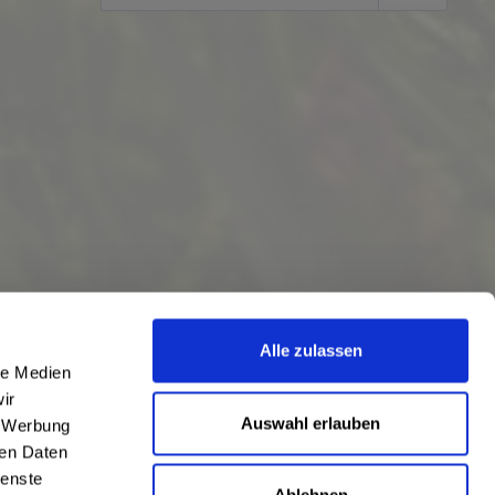
Alle zulassen
le Medien
ir
Auswahl erlauben
, Werbung
ren Daten
ienste