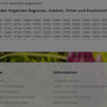
sich ebenfalls angesehen
n den folgenden Regionen, Städten, Orten und Postleitzah
9, 10365, 10367, 10369, 10405, 10407, 10409, 10435, 10437, 10439, 10551, 105
9, 10777, 10779, 10781, 10783, 10785, 10787, 10789, 10823, 10825, 10827, 108
9, 12161, 12163, 12165, 12167, 12169, 12203, 12205, 12207, 12209, 12247, 122
7, 12489, 12524, 12526, 12527, 12555, 12557, 12559, 12587, 12589, 12619, 126
8, 13187, 13189, 13347, 13349, 13351, 13353, 13355, 13357, 13359, 13403, 134
45, 10247, 10249 Berlin Friedrichshain
,
10961, 10963, 10965, 10967, 10969, 109
1, 40233, 40235, 40237, 40239, 40468, 40470, 40472, 40474, 40476, 40477, 404
40721, 40723, 40724 Hilden
,
55116, 55118, 55120, 55122, 55124, 55126, 55127,
70 Bubenheim, Engelstadt, Essenheim, Jugenheim, Klein-Winternheim, Ober-Olm
m, Dexheim, Dolgesheim, Eimsheim, Friesenheim, Hahnheim, Köngernheim, Lu
eim
,
55296 Gau-Bischofsheim, Harxheim, Lörzweiler
,
55299 Nackenheim
,
65183, 
239 Hochheim am Main
,
65343, 65344, 65345, 65346, 65347 Eltville am Rhein
,
6
m-Gustavsburg
,
65474 Bischofsheim
,
82467 Garmisch-Partenkirchen
,
82481 Mitt
ce
Information
7, 99089, 99091, 99092, 99094, 99096, 99097, 99098, 99099 Erfurt
,
99100 Bienst
, Gamstädt, Ingersleben, Neudietendorf, Nottleben
,
99198 Großmölsen, Kleinmöls
hen
Account löschen
hausen-Wülfershausen, Wachsenburggemeinde, Wipfratal, Witzleben
,
99334 Ellebe
, Isseroda, Niederzimmern, Nohra, Ottstedt am Berge, Utzberg
,
99441 Döbritsc
ur Flaschenpost
Liefer- und Zahlungsbedingunge
a, Mechelroda, Mellingen, Umpferstedt
,
99867 Gotha
,
99869 Ballstädt, Brüheim,
irmenkunden
Widerrufsrecht
im, Molschleben, Mühlberg, Pferdingsleben, Remstädt, Schwabhaus
,
99885 Luisen
 Kommission bestellen
Datenschutz Drink now
ringen, Bothenheilingen, Issersheilingen, Kirchheilingen, Kleinwelsbach, Mülve
ern lassen in Solln
AGB Drink now