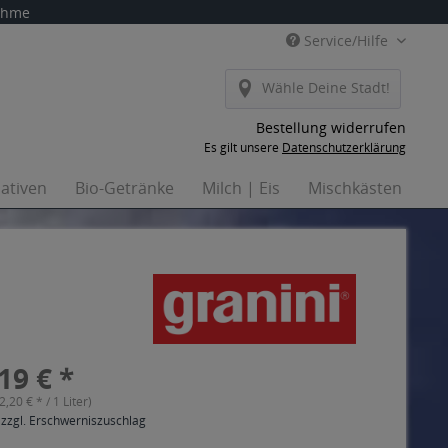
nahme
Service/Hilfe
Wähle Deine Stadt!
Bestellung widerrufen
Es gilt unsere
Datenschutzerklärung
nativen
Bio-Getränke
Milch | Eis
Mischkästen
Ha
19 € *
(2,20 € * / 1 Liter)
 zzgl. Erschwerniszuschlag