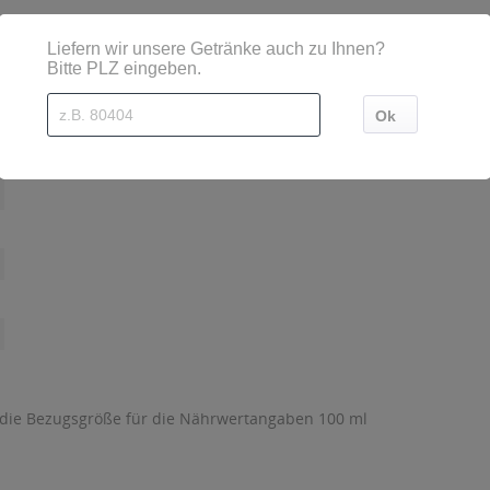
tz 1, 55268 Nieder-Olm, Telefon: +49 - (0)6136 - 35 - 04
 die Bezugsgröße für die Nährwertangaben 100 ml