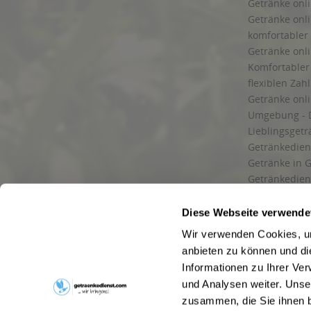
Getränke onli
Getränke onli
komfortabler 
Getränke onli
Komfortabler 
flexiblen Zah
Getränke onl
Umgebung - 
Lieblingsget
Getränkediens
Getränke in G
Getränkedien
zuverlässige
und Umgebu
Diese Webseite verwende
Getränkeliefe
Wir verwenden Cookies, um
Liefergebiet
anbieten zu können und di
Lieferservice
Informationen zu Ihrer Ve
Wir liefern G
und Analysen weiter. Unse
Kontakt
zusammen, die Sie ihnen b
Newsletter