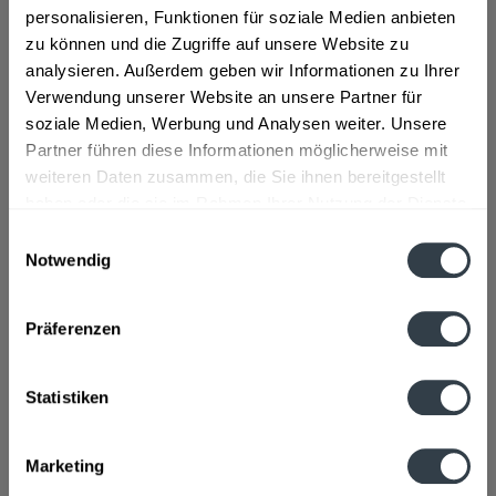
personalisieren, Funktionen für soziale Medien anbieten
"Tönissteiner Apple Mix Exclusiv 24 x 0,25l"
zu können und die Zugriffe auf unsere Website zu
analysieren. Außerdem geben wir Informationen zu Ihrer
Material:
Glas - Mehrweg
Verwendung unserer Website an unsere Partner für
Flaschengröße:
0,2 - 0,33 l
soziale Medien, Werbung und Analysen weiter. Unsere
Partner führen diese Informationen möglicherweise mit
Fragen zum Artikel?
weiteren Daten zusammen, die Sie ihnen bereitgestellt
Weitere Artikel von Tönissteiner
haben oder die sie im Rahmen Ihrer Nutzung der Dienste
Zutaten und Allergene
gesammelt haben.
Apfelsaft aus Apfelsaftkonzentrat (55%), natürliches
Einwilligungsauswahl
Mineralwasser, natürliches Apfelsaftaroma,...
mehr
Notwendig
Datenschutzbestimmungen
Apfelsaft aus Apfelsaftkonzentrat (55%), natürliches
Mineralwasser, natürliches Apfelsaftaroma, Kohlensäure,
Zitronensaftkonzentrat
Präferenzen
Anmerkung: Sofern Allergene vorhanden sind, sind diese
mittels Großbuchstaben besonders hervorgehoben
Statistiken
Hersteller
Privatbrunnen Tönissteiner Sprudel, Heilbrunnen, Brohl-
Lützing
mehr
Marketing