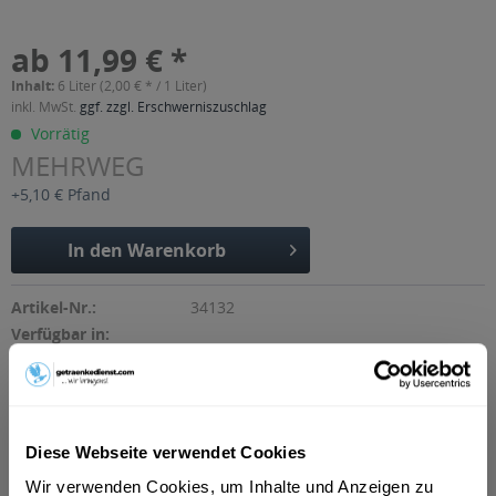
ab 11,99 € *
Inhalt:
6 Liter (2,00 € * / 1 Liter)
inkl. MwSt.
ggf. zzgl. Erschwerniszuschlag
Vorrätig
MEHRWEG
+5,10 € Pfand
In den
Warenkorb
Artikel-Nr.:
34132
Verfügbar in:
Hamm
,
Lünen
,
Unna
,
Ahlen
,
Ibbenbüren
,
Bergkamen
,
Kamen
,
Emsdetten
,
Steinfurt
,
Werne
,
Selm
,
Lüdinghausen
,
Hörstel
,
Ascheberg
,
Bönen
,
Hopsten
,
Mettingen
,
Nordkirchen
,
Recke
,
Saerbeck
Diese Webseite verwendet Cookies
Beschreibung
mehr
Wir verwenden Cookies, um Inhalte und Anzeigen zu