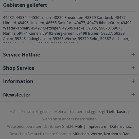
Gebieten geliefert
44532, 44534, 44536 Lünen
,
48282 Emsdetten
,
48369 Saerbeck
,
48477
Hörstel
,
48496 Hopsten
,
48565 Steinfurt
,
49477, 49479 Ibbenbüren
,
49492
Westerkappeln
,
49497 Mettingen
,
49509 Recke
,
59065, 59073, 59075
Hamm
,
59174 Kamen
,
59192 Bergkamen
,
59199 Bönen
,
59227, 59229
Ahlen
,
59348 Lüdinghausen
,
59368 Werne
,
59379 Selm
,
59387 Ascheberg
,
59394 Nordkirchen
,
59423, 59425, 59427 Unna
Service Hotline
Shop Service
Information
Newsletter
* Alle Preise inkl. gesetzl. Mehrwertsteuer und ggf. zzgl.
Lieferkosten
,
wenn nicht anders beschrieben
Webseitenbetreiber: Drink now GmbH:
AGB
|
Impressum
|
Datenschutz
Besuchen Sie auch unsere Shops in:
München
,
Werne
,
Nordhorn
,
Bad