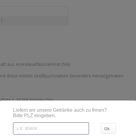
 l
saft aus Acerolasaftkonzentrat (5%)
sind diese mittels Großbuchstaben besonders hervorgehoben
Platz 1, 55268 Nieder-Olm