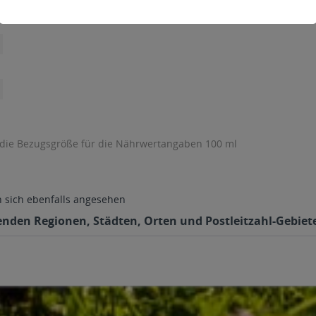
 die Bezugsgröße für die Nährwertangaben 100 ml
sich ebenfalls angesehen
lgenden Regionen, Städten, Orten und Postleitzahl-Gebiete