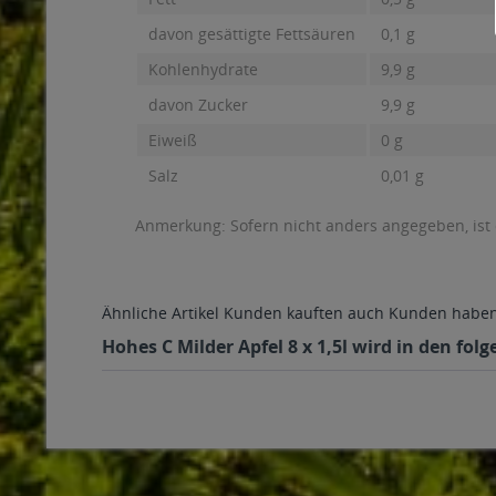
davon gesättigte Fettsäuren
0,1 g
Kohlenhydrate
9,9 g
davon Zucker
9,9 g
Eiweiß
0 g
Salz
0,01 g
Anmerkung: Sofern nicht anders angegeben, ist
Ähnliche Artikel
Kunden kauften auch
Kunden haben 
Hohes C Milder Apfel 8 x 1,5l wird in den fo