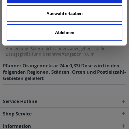
Kohlenhydrate
9,3 g
Auswahl erlauben
davon Zucker
9,3 g
Eiweiß
<0,5 g
Ablehnen
Salz
0,01 g
Anmerkung: Sofern nicht anders angegeben, ist die
Bezugsgröße für die Nährwertangaben 100 ml
Pfanner Orangennektar 24 x 0,33l Dose wird in den
folgenden Regionen, Städten, Orten und Postleitzahl-
Gebieten geliefert
Service Hotline
Shop Service
Information