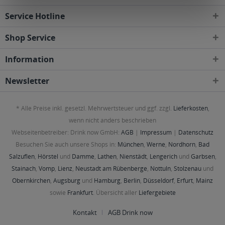
Service Hotline
Shop Service
Information
Newsletter
* Alle Preise inkl. gesetzl. Mehrwertsteuer und ggf. zzgl.
Lieferkosten
,
wenn nicht anders beschrieben
Webseitenbetreiber: Drink now GmbH:
AGB
|
Impressum
|
Datenschutz
Besuchen Sie auch unsere Shops in:
München
,
Werne
,
Nordhorn
,
Bad
Salzuflen
,
Hörstel
und
Damme
,
Lathen
,
Nienstädt
,
Lengerich
und
Garbsen
,
Stainach
,
Vomp
,
Lienz
,
Neustadt am Rübenberge
,
Nottuln
,
Stolzenau
und
Obernkirchen
,
Augsburg
und
Hamburg
,
Berlin
,
Düsseldorf
,
Erfurt
,
Mainz
sowie
Frankfurt
. Übersicht aller
Liefergebiete
Kontakt
AGB Drink now