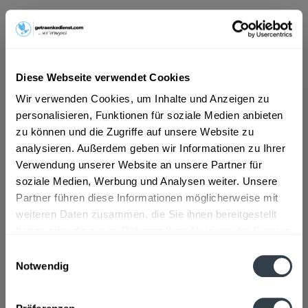
ab 10,69 € *
Inhalt:
6 Liter (1,78 € * / 1 Liter)
inkl. MwSt.
ggf. zzgl. Erschwerniszuschlag
Diese Webseite verwendet Cookies
Vorrätig
MEHRWEG
Wir verwenden Cookies, um Inhalte und Anzeigen zu
personalisieren, Funktionen für soziale Medien anbieten
+2,40 € Pfand
zu können und die Zugriffe auf unsere Website zu
analysieren. Außerdem geben wir Informationen zu Ihrer
In den
Warenkorb
Verwendung unserer Website an unsere Partner für
soziale Medien, Werbung und Analysen weiter. Unsere
Artikel-Nr.:
28602
Partner führen diese Informationen möglicherweise mit
Verfügbar in:
weiteren Daten zusammen, die Sie ihnen bereitgestellt
haben oder die sie im Rahmen Ihrer Nutzung der Dienste
Beschreibung
gesammelt haben.
Einwilligungsauswahl
mehr
Notwendig
Datenschutzbestimmungen
Zutaten und Allergene