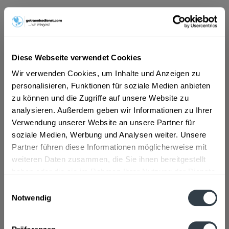
ab 10,98 € *
Inhalt:
5 Liter (2,20 € * / 1 Liter)
inkl. MwSt.
ggf. zzgl. Erschwerniszuschlag
Diese Webseite verwendet Cookies
Vorrätig
MEHRWEG
Wir verwenden Cookies, um Inhalte und Anzeigen zu
personalisieren, Funktionen für soziale Medien anbieten
+2,30 € Pfand
zu können und die Zugriffe auf unsere Website zu
analysieren. Außerdem geben wir Informationen zu Ihrer
In den
Warenkorb
Verwendung unserer Website an unsere Partner für
soziale Medien, Werbung und Analysen weiter. Unsere
Artikel-Nr.:
14996
Partner führen diese Informationen möglicherweise mit
Verfügbar in:
weiteren Daten zusammen, die Sie ihnen bereitgestellt
haben oder die sie im Rahmen Ihrer Nutzung der Dienste
Beschreibung
gesammelt haben.
Einwilligungsauswahl
mehr
Notwendig
Datenschutzbestimmungen
Zutaten und Allergene