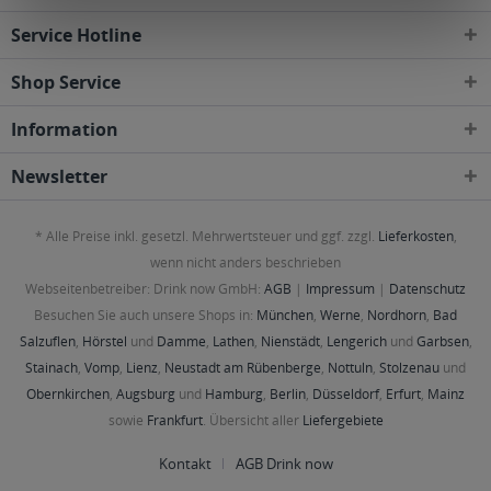
Service Hotline
Shop Service
Information
Newsletter
* Alle Preise inkl. gesetzl. Mehrwertsteuer und ggf. zzgl.
Lieferkosten
,
wenn nicht anders beschrieben
Webseitenbetreiber: Drink now GmbH:
AGB
|
Impressum
|
Datenschutz
Besuchen Sie auch unsere Shops in:
München
,
Werne
,
Nordhorn
,
Bad
Salzuflen
,
Hörstel
und
Damme
,
Lathen
,
Nienstädt
,
Lengerich
und
Garbsen
,
Stainach
,
Vomp
,
Lienz
,
Neustadt am Rübenberge
,
Nottuln
,
Stolzenau
und
Obernkirchen
,
Augsburg
und
Hamburg
,
Berlin
,
Düsseldorf
,
Erfurt
,
Mainz
sowie
Frankfurt
. Übersicht aller
Liefergebiete
Kontakt
AGB Drink now