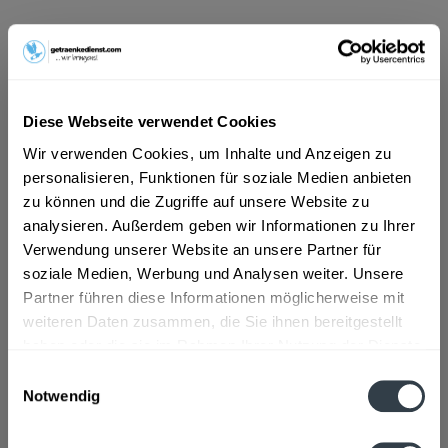
ab 10,06 € *
Inhalt:
5 Liter (2,01 € * / 1 Liter)
inkl. MwSt.
ggf. zzgl. Erschwerniszuschlag
Vorrätig
Diese Webseite verwendet Cookies
MEHRWEG
Wir verwenden Cookies, um Inhalte und Anzeigen zu
+3,30 € Pfand
personalisieren, Funktionen für soziale Medien anbieten
zu können und die Zugriffe auf unsere Website zu
In den
Warenkorb
analysieren. Außerdem geben wir Informationen zu Ihrer
Verwendung unserer Website an unsere Partner für
soziale Medien, Werbung und Analysen weiter. Unsere
Artikel-Nr.:
36028
Partner führen diese Informationen möglicherweise mit
Verfügbar in:
weiteren Daten zusammen, die Sie ihnen bereitgestellt
haben oder die sie im Rahmen Ihrer Nutzung der Dienste
Beschreibung
gesammelt haben.
Einwilligungsauswahl
mehr
Notwendig
Datenschutzbestimmungen
Zutaten und Allergene