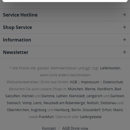
Service Hotline
Shop Service
Information
Newsletter
* Alle Preise inkl. gesetzl. Mehrwertsteuer und ggf. zzgl.
Lieferkosten
,
wenn nicht anders beschrieben
Webseitenbetreiber: Drink now GmbH:
AGB
|
Impressum
|
Datenschutz
Besuchen Sie auch unsere Shops in:
München
,
Werne
,
Nordhorn
,
Bad
Salzuflen
,
Hörstel
und
Damme
,
Lathen
,
Nienstädt
,
Lengerich
und
Garbsen
,
Stainach
,
Vomp
,
Lienz
,
Neustadt am Rübenberge
,
Nottuln
,
Stolzenau
und
Obernkirchen
,
Augsburg
und
Hamburg
,
Berlin
,
Düsseldorf
,
Erfurt
,
Mainz
sowie
Frankfurt
. Übersicht aller
Liefergebiete
Kontakt
AGB Drink now