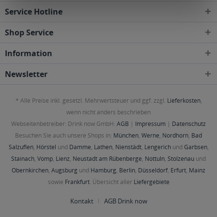
Service Hotline
Shop Service
Information
Newsletter
* Alle Preise inkl. gesetzl. Mehrwertsteuer und ggf. zzgl.
Lieferkosten
,
wenn nicht anders beschrieben
Webseitenbetreiber: Drink now GmbH:
AGB
|
Impressum
|
Datenschutz
Besuchen Sie auch unsere Shops in:
München
,
Werne
,
Nordhorn
,
Bad
Salzuflen
,
Hörstel
und
Damme
,
Lathen
,
Nienstädt
,
Lengerich
und
Garbsen
,
Stainach
,
Vomp
,
Lienz
,
Neustadt am Rübenberge
,
Nottuln
,
Stolzenau
und
Obernkirchen
,
Augsburg
und
Hamburg
,
Berlin
,
Düsseldorf
,
Erfurt
,
Mainz
sowie
Frankfurt
. Übersicht aller
Liefergebiete
Kontakt
AGB Drink now