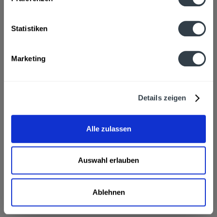
Fragen zum Artikel?
Weitere Artikel von Streker
Zutaten und Allergene
Statistiken
Enthält SULFITE
mehr
Enthält SULFITE
Marketing
Anmerkung: Sofern Allergene vorhanden sind, sind diese
mittels Großbuchstaben besonders hervorgehoben
Hersteller
W. Streker Natursaft GmbH, 71546 Aspach-Grossaspach
mehr
Details zeigen
W. Streker Natursaft GmbH, 71546 Aspach-Grossaspach
Alkoholgehalt
Alle zulassen
6,0% vol
mehr
6,0% vol
Auswahl erlauben
Streker Birnenwein 6 x 1l wird in den folgenden
Regionen, Städten, Orten und Postleitzahl-Gebieten
geliefert
Ablehnen