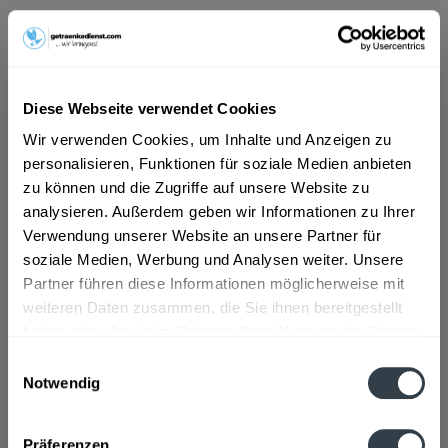
ab 101,01 € *
Inhalt:
6 Liter (16,84 € * / 1 Liter)
inkl. MwSt.
ggf. zzgl. Erschwerniszuschlag
Diese Webseite verwendet Cookies
Vorrätig
Wir verwenden Cookies, um Inhalte und Anzeigen zu
personalisieren, Funktionen für soziale Medien anbieten
In den
Warenkorb
zu können und die Zugriffe auf unsere Website zu
analysieren. Außerdem geben wir Informationen zu Ihrer
Artikel-Nr.:
33855
Verwendung unserer Website an unsere Partner für
Verfügbar in:
soziale Medien, Werbung und Analysen weiter. Unsere
Partner führen diese Informationen möglicherweise mit
Beschreibung
mehr
weiteren Daten zusammen, die Sie ihnen bereitgestellt
haben oder die sie im Rahmen Ihrer Nutzung der Dienste
"Streker Birnenwein 6 x 1l"
gesammelt haben.
Einwilligungsauswahl
Geschmacksrichtung:
Birne
Notwendig
Datenschutzbestimmungen
Flaschengröße:
1 - 1,5 l
Präferenzen