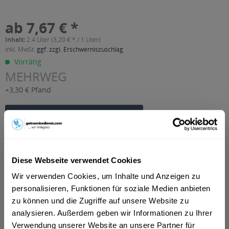
ab 7,67 € *
Inhalt:
2.4 Liter (3,20 € * / 1 Liter)
inkl. MwSt.
ggf. zzgl. Erschwerniszuschlag
Vorrätig
MEHRWEG
+3,30 € Pfand
In den
Warenkorb
Artikel-Nr.:
36025
Verfügbar in:
Diese Webseite verwendet Cookies
Beschreibung
Wir verwenden Cookies, um Inhalte und Anzeigen zu
mehr
personalisieren, Funktionen für soziale Medien anbieten
zu können und die Zugriffe auf unsere Website zu
"Lindauer Orange 100% 12 x 0,2l"
analysieren. Außerdem geben wir Informationen zu Ihrer
Geschmacksrichtung:
Orange
Verwendung unserer Website an unsere Partner für