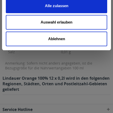
Brennwert
44 kcal / 184 kJ
Alle zulassen
Fett
0,2 g
davon gesättigte Fettsäuren
0,04 g
Auswahl erlauben
Kohlenhydrate
9 g
davon Zucker
9 g
Ablehnen
Eiweiß
0,07 g
Salz
0,01 g
Anmerkung: Sofern nicht anders angegeben, ist die
Bezugsgröße für die Nährwertangaben 100 ml
Lindauer Orange 100% 12 x 0,2l wird in den folgenden
Regionen, Städten, Orten und Postleitzahl-Gebieten
geliefert
Service Hotline