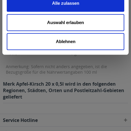
Alle zulassen
Fett
0,1 g
davon gesättigte Fettsäuren
0,02 g
Auswahl erlauben
Kohlenhydrate
10 g
davon Zucker
10 g
Ablehnen
Eiweiß
0 g
Salz
0 g
Anmerkung: Sofern nicht anders angegeben, ist die
Bezugsgröße für die Nährwertangaben 100 ml
Merk Apfel-Kirsch 20 x 0,5l wird in den folgenden
Regionen, Städten, Orten und Postleitzahl-Gebieten
geliefert
Service Hotline