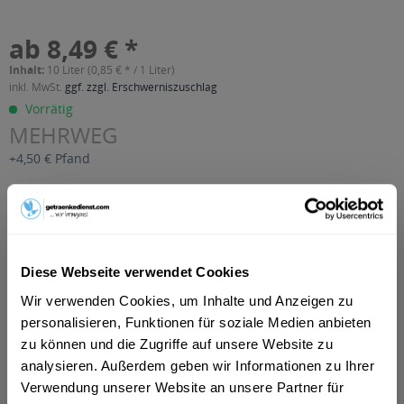
ab 8,49 € *
Inhalt:
10 Liter (0,85 € * / 1 Liter)
inkl. MwSt.
ggf. zzgl. Erschwerniszuschlag
Vorrätig
MEHRWEG
+4,50 € Pfand
In den
Warenkorb
Artikel-Nr.:
30053
Verfügbar in:
Diese Webseite verwendet Cookies
Wir verwenden Cookies, um Inhalte und Anzeigen zu
Beschreibung
personalisieren, Funktionen für soziale Medien anbieten
mehr
zu können und die Zugriffe auf unsere Website zu
"Merk Apfel-Kirsch 20 x 0,5l"
analysieren. Außerdem geben wir Informationen zu Ihrer
Verwendung unserer Website an unsere Partner für