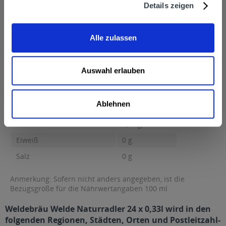
Details zeigen
2,4% vol
Nährwertangaben
Brennwert 24 kcal / 101 kJ Fett 0,5 g davon gesättigte Fettsäuren
Alle zulassen
0,1 g...
mehr
Brennwert
24 kcal / 101 kJ
Auswahl erlauben
Fett
0,5 g
davon gesättigte Fettsäuren
0,1 g
Ablehnen
Kohlenhydrate
7,72 g
davon Zucker
7,72 g
Eiweiß
0 g
Salz
0 g
Anmerkung: Sofern nicht anders angegeben, ist die
Bezugsgröße für die Nährwertangaben 100 ml
Weldebräu Welde Naturradler 24 x 0,33l wird in den
folgenden Regionen, Städten, Orten und Postleitzahl-