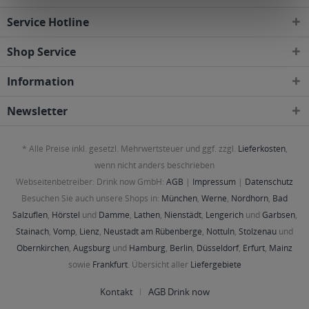
Service Hotline
Shop Service
Information
Newsletter
* Alle Preise inkl. gesetzl. Mehrwertsteuer und ggf. zzgl.
Lieferkosten
,
wenn nicht anders beschrieben
Webseitenbetreiber: Drink now GmbH:
AGB
|
Impressum
|
Datenschutz
Besuchen Sie auch unsere Shops in:
München
,
Werne
,
Nordhorn
,
Bad
Salzuflen
,
Hörstel
und
Damme
,
Lathen
,
Nienstädt
,
Lengerich
und
Garbsen
,
Stainach
,
Vomp
,
Lienz
,
Neustadt am Rübenberge
,
Nottuln
,
Stolzenau
und
Obernkirchen
,
Augsburg
und
Hamburg
,
Berlin
,
Düsseldorf
,
Erfurt
,
Mainz
sowie
Frankfurt
. Übersicht aller
Liefergebiete
Kontakt
AGB Drink now