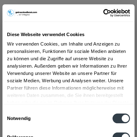
ab 17,59 € *
Inhalt:
6 Liter (2,93 € * / 1 Liter)
inkl. MwSt.
ggf. zzgl. Erschwerniszuschlag
Diese Webseite verwendet Cookies
Vorrätig
MEHRWEG
Wir verwenden Cookies, um Inhalte und Anzeigen zu
personalisieren, Funktionen für soziale Medien anbieten
+2,40 € Pfand
zu können und die Zugriffe auf unsere Website zu
analysieren. Außerdem geben wir Informationen zu Ihrer
In den
Warenkorb
Verwendung unserer Website an unsere Partner für
soziale Medien, Werbung und Analysen weiter. Unsere
Artikel-Nr.:
31449
Partner führen diese Informationen möglicherweise mit
Verfügbar in:
weiteren Daten zusammen, die Sie ihnen bereitgestellt
haben oder die sie im Rahmen Ihrer Nutzung der Dienste
Beschreibung
gesammelt haben.
Einwilligungsauswahl
mehr
Notwendig
Datenschutzbestimmungen
Zutaten und Allergene