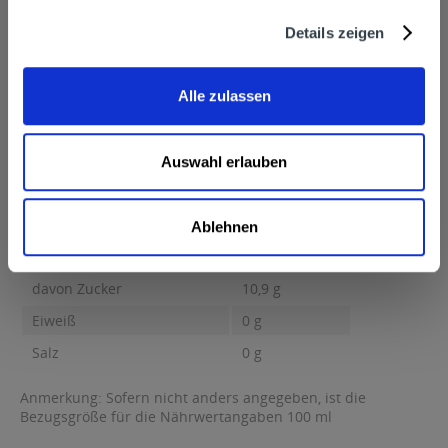
20, 78315 Radolfzell
mehr
Details zeigen
Schlör Bodensee-Fruchtsaft GmbH & Co.KG,
Eisenbahnstraße 20, 78315 Radolfzell
Nährwertangaben
Alle zulassen
Brennwert 49 kcal / 208 kJ Fett 0 g davon gesättigte Fettsäuren
0 g Kohlenhydrate...
mehr
Brennwert
49 kcal / 208 kJ
Auswahl erlauben
Fett
0 g
davon gesättigte Fettsäuren
0 g
Ablehnen
Kohlenhydrate
11,3 g
davon Zucker
10,9 g
Eiweiß
0 g
Salz
0 g
Anmerkung: Sofern nicht anders angegeben, ist die
Bezugsgröße für die Nährwertangaben 100 ml