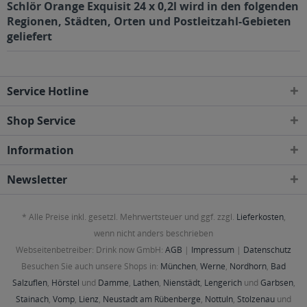
Schlör Orange Exquisit 24 x 0,2l wird in den folgenden
Regionen, Städten, Orten und Postleitzahl-Gebieten
geliefert
Service Hotline
Shop Service
Information
Newsletter
* Alle Preise inkl. gesetzl. Mehrwertsteuer und ggf. zzgl.
Lieferkosten
,
wenn nicht anders beschrieben
Webseitenbetreiber: Drink now GmbH:
AGB
|
Impressum
|
Datenschutz
Besuchen Sie auch unsere Shops in:
München
,
Werne
,
Nordhorn
,
Bad
Salzuflen
,
Hörstel
und
Damme
,
Lathen
,
Nienstädt
,
Lengerich
und
Garbsen
,
Stainach
,
Vomp
,
Lienz
,
Neustadt am Rübenberge
,
Nottuln
,
Stolzenau
und