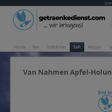
Schn
Home
Bier
Softdrinks
Saft
Wasser
S
Van Nahmen Apfel-Holunde