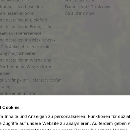
 Kommission bestellen
Datenschutz Drink now
ern lassen in Solln
AGB Drink now
ne bestellen in Bielefeld
ne bestellen in Erding - Ihr
Getränkelieferservice
ne bestellen in Holzkirchen -
Getränkelieferservice mit
lungsmöglichkeiten
ine bestellen in Werne und
Der bequeme Weg zu Ihren
ränken
t Grafing - Ihr Lieferservice für
rafing
st Rosenheim - Ihr
r Getränkeservice in Rosenheim
ng
t Cookies
rung in Starnberg
 Inhalte und Anzeigen zu personalisieren, Funktionen für sozia
e Zugriffe auf unsere Website zu analysieren. Außerdem geben w
 für Getränke