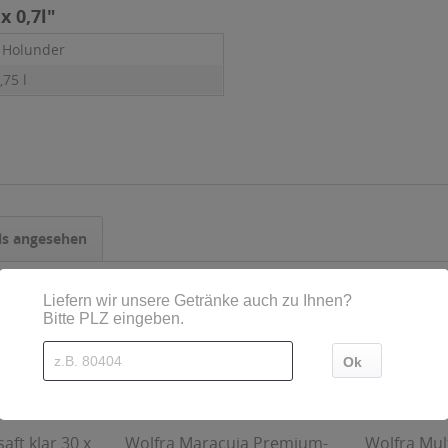
 0,7l"
, Holunder
,75 l
ls angesehen
aft klar 30 x
Wolfra Maracuja Premium-
Wolfra Mult