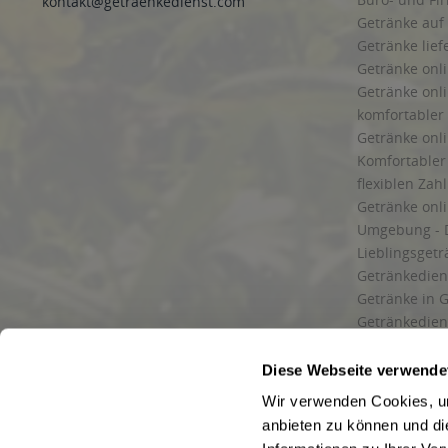
kontakt@getraenkedienst.com
Getränke auf
Getränke lief
Getränke onli
Getränke onli
komfortabler 
Getränke onli
Komfortabler 
flexiblen Zah
Getränke onl
Umgebung - 
Lieblingsget
Getränkediens
Getränke in G
Getränkedien
zuverlässige
und Umgebu
Diese Webseite verwende
Getränkeliefe
Wir verwenden Cookies, um
Liefergebiet
anbieten zu können und di
Lieferservice