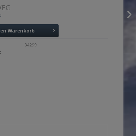
WEG
d
den
Warenkorb
34299
: