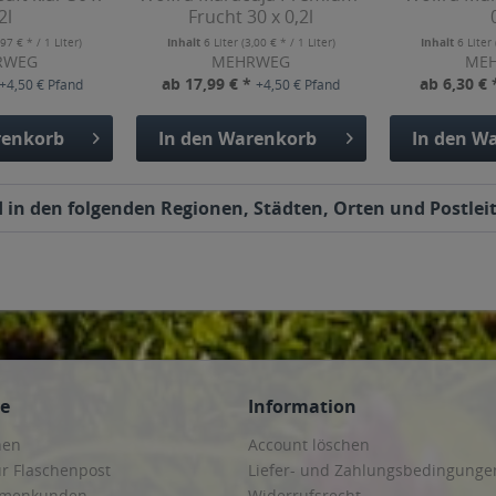
2l
Frucht 30 x 0,2l
,97 € * / 1 Liter)
Inhalt
6 Liter
(3,00 € * / 1 Liter)
Inhalt
6 Liter
RWEG
MEHRWEG
ME
ab 17,99 € *
ab 6,30 €
+4,50 € Pfand
+4,50 € Pfand
enkorb
In den
Warenkorb
In den
Wa
 in den folgenden Regionen, Städten, Orten und Postleit
ce
Information
hen
Account löschen
ur Flaschenpost
Liefer- und Zahlungsbedingunge
irmenkunden
Widerrufsrecht