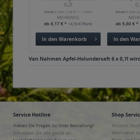
0,2l
0,
Inhalt
6 Liter
(1,03 € * / 1 Liter)
Inhalt
6 Liter
(0
MEHRWEG
MEH
ab 6,17 € *
ab 5,80 € *
+4,50 € Pfand
In den
Warenkorb
In den
War
Van Nahmen Apfel-Holundersaft 6 x 0,7l wird
Service Hotline
Shop Servi
Haben Sie Fragen zu Ihrer Bestellung?
Account lösc
Alternative z
Schreiben Sie uns gerne an
Büro- und F