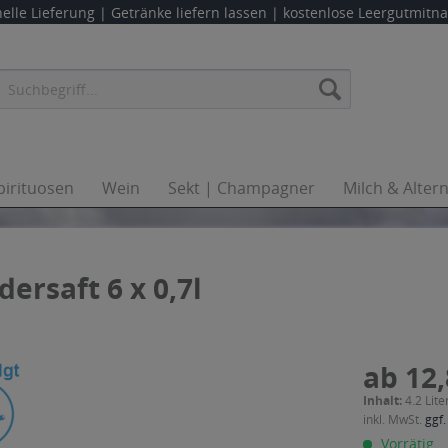
elle Lieferung |
Getränke liefern lassen
| kostenlose Leergutmit
pirituosen
Wein
Sekt | Champagner
Milch & Alter
rsaft 6 x 0,7l
ab 12,
Inhalt:
4.2 Lite
inkl. MwSt.
ggf.
Vorrätig