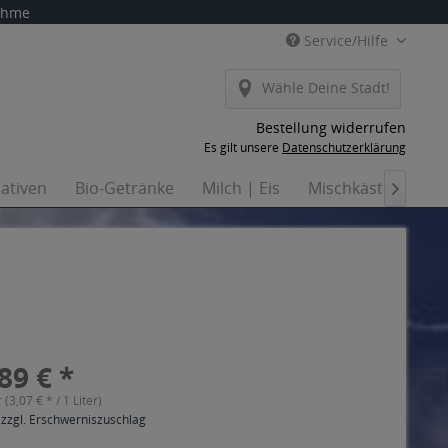
nahme
Service/Hilfe
Wähle Deine Stadt!
Bestellung widerrufen
Es gilt unsere
Datenschutzerklärung
nativen
Bio-Getränke
Milch | Eis
Mischkästen
Ha

89 € *
r (3,07 € * / 1 Liter)
 zzgl. Erschwerniszuschlag