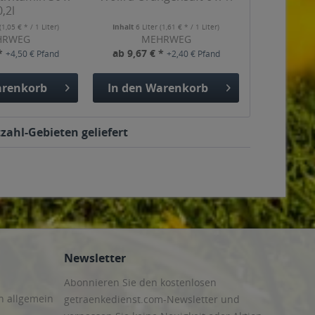
0,2l
(1,05 € * / 1 Liter)
Inhalt
6 Liter
(1,61 € * / 1 Liter)
HRWEG
MEHRWEG
 *
ab 9,67 € *
+4,50 € Pfand
+2,40 € Pfand
renkorb
In den
Warenkorb
zahl-Gebieten geliefert
Newsletter
Abonnieren Sie den kostenlosen
n allgemein
getraenkedienst.com-Newsletter und