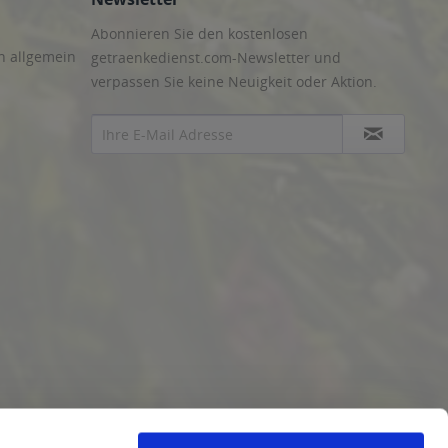
Abonnieren Sie den kostenlosen
n allgemein
getraenkedienst.com-Newsletter und
verpassen Sie keine Neuigkeit oder Aktion.