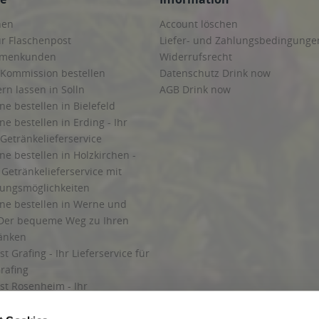
hen
Account löschen
ur Flaschenpost
Liefer- und Zahlungsbedingunge
irmenkunden
Widerrufsrecht
 Kommission bestellen
Datenschutz Drink now
ern lassen in Solln
AGB Drink now
ne bestellen in Bielefeld
ne bestellen in Erding - Ihr
Getränkelieferservice
ne bestellen in Holzkirchen -
Getränkelieferservice mit
lungsmöglichkeiten
ine bestellen in Werne und
Der bequeme Weg zu Ihren
ränken
t Grafing - Ihr Lieferservice für
rafing
st Rosenheim - Ihr
r Getränkeservice in Rosenheim
ng