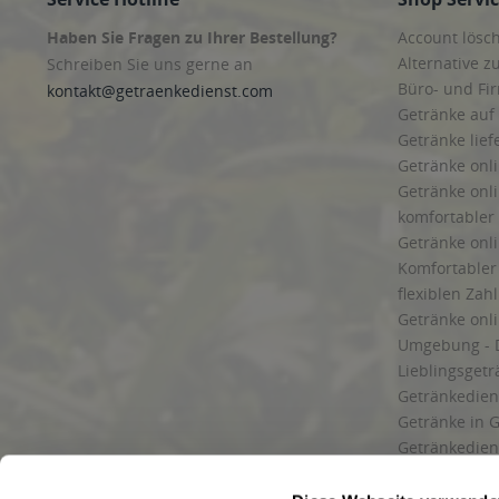
Haben Sie Fragen zu Ihrer Bestellung?
Account lösc
Alternative z
Schreiben Sie uns gerne an
Büro- und F
kontakt@getraenkedienst.com
Getränke auf
Getränke lief
Getränke onli
Getränke onli
komfortabler 
Getränke onli
Komfortabler 
flexiblen Zah
Getränke onl
Umgebung - 
Lieblingsget
Getränkediens
Getränke in G
Getränkedien
zuverlässige
und Umgebu