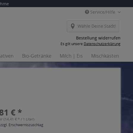
nahme
Service/Hilfe
Wähle Deine Stadt!
Bestellung widerrufen
Es gilt unsere
Datenschutzerklärung
nativen
Bio-Getränke
Milch | Eis
Mischkästen
Ha
81 € *
er (14,41 € * / 1 Liter)
 zzgl. Erschwerniszuschlag