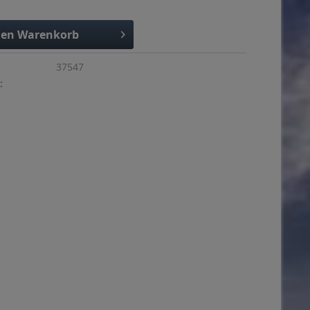
den
Warenkorb
37547
: