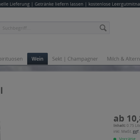
elle Lieferung |
Getränke liefern lassen
| kostenlose Leergutmit
pirituosen
Wein
Sekt | Champagner
Milch & Alter
l
ab 10,
Inhalt:
0.75 Lit
inkl. MwSt.
ggf.
Vorrätig