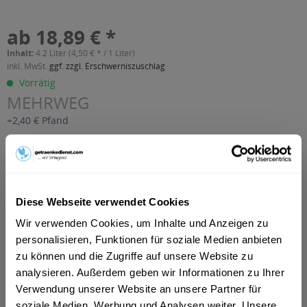
ab 18,89 € *
Inhalt:
4.2 Liter (4,50 € * / 1 Liter)
inkl. MwSt.
ggf. zzgl. Erschwerniszuschlag
Vorrätig
MEHRWEG
+2,40 € Pfand
In den
Warenkorb
Artikel-Nr.:
34306
Diese Webseite verwendet Cookies
Verfügbar in:
Wir verwenden Cookies, um Inhalte und Anzeigen zu
Beschreibung
personalisieren, Funktionen für soziale Medien anbieten
mehr
zu können und die Zugriffe auf unsere Website zu
"Van Nahmen Aprikosen Nektar 6 x 0,7l"
analysieren. Außerdem geben wir Informationen zu Ihrer
Verwendung unserer Website an unsere Partner für
Geschmacksrichtung:
Aprikose
soziale Medien, Werbung und Analysen weiter. Unsere