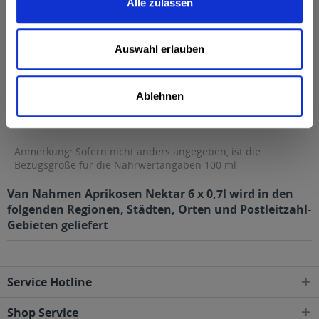
Alle zulassen
Fett
0,5 g
davon gesättigte Fettsäuren
0,5 g
Auswahl erlauben
Kohlenhydrate
13 g
davon Zucker
13 g
Ablehnen
Eiweiß
0 g
Salz
0,01 g
Anmerkung: Sofern nicht anders angegeben, ist die
Bezugsgröße für die Nährwertangaben 100 ml
Van Nahmen Aprikosen Nektar 6 x 0,7l wird in den
folgenden Regionen, Städten, Orten und Postleitzahl-
Gebieten geliefert
Service Hotline
Shop Service