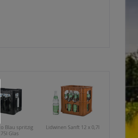
 Blau spritzig
Lidwinen Sanft 12 x 0,7l
,75l Glas