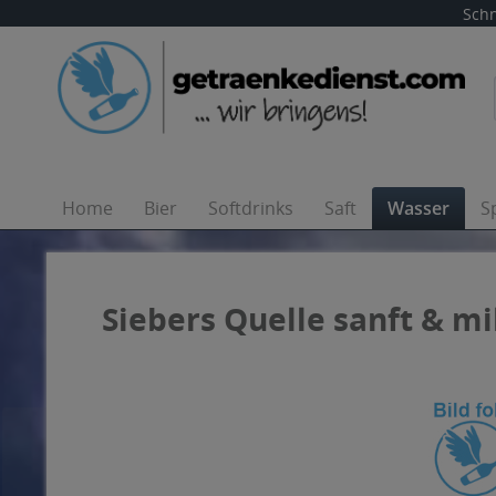
Schn
Home
Bier
Softdrinks
Saft
Wasser
S
Siebers Quelle sanft & mil