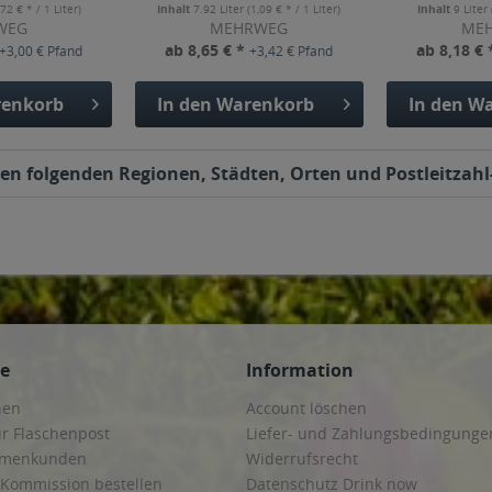
,72 € * / 1 Liter)
Inhalt
7.92 Liter
(1,09 € * / 1 Liter)
Inhalt
9 Liter
WEG
MEHRWEG
ME
ab 8,65 € *
ab 8,18 €
+3,00 € Pfand
+3,42 € Pfand
enkorb
In den
Warenkorb
In den
Wa
 den folgenden Regionen, Städten, Orten und Postleitzahl
ce
Information
hen
Account löschen
ur Flaschenpost
Liefer- und Zahlungsbedingunge
irmenkunden
Widerrufsrecht
 Kommission bestellen
Datenschutz Drink now