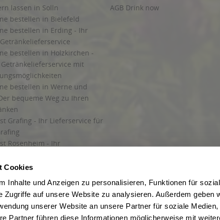
ern lassen in Solln
AGB Drink now
ne bestellen in Bielefeld
ne bestellen in Erding - Ihr
Getränkelieferservice
ne bestellen in Holzkirchen -
Getränkelieferservice mit
lungsmöglichkeiten
ine bestellen in Werne und
Der bequeme Weg zu Ihren
ränken
t Grafing - Ihr Lieferservice für
rafing
st Rosenheim - Ihr
r Getränkeservice in Rosenheim
ng
t Cookies
rung in Starnberg
 Inhalte und Anzeigen zu personalisieren, Funktionen für sozia
e Zugriffe auf unsere Website zu analysieren. Außerdem geben w
 für Getränke
rwendung unserer Website an unsere Partner für soziale Medien
etränke
re Partner führen diese Informationen möglicherweise mit weite