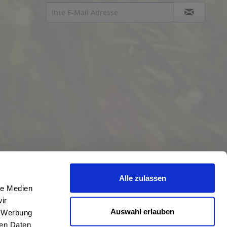
Alle zulassen
le Medien
ir
Auswahl erlauben
, Werbung
ren Daten