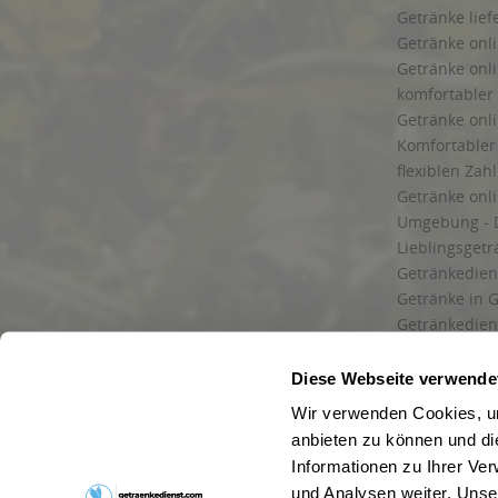
Getränke lief
Getränke onli
Getränke onli
komfortabler 
Getränke onli
Komfortabler 
flexiblen Zah
Getränke onl
Umgebung - 
Lieblingsget
Getränkediens
Getränke in G
Getränkedien
zuverlässige
und Umgebu
Diese Webseite verwende
Getränkeliefe
Wir verwenden Cookies, um
Liefergebiet
anbieten zu können und di
Lieferservice
Informationen zu Ihrer Ve
Wir liefern G
und Analysen weiter. Unse