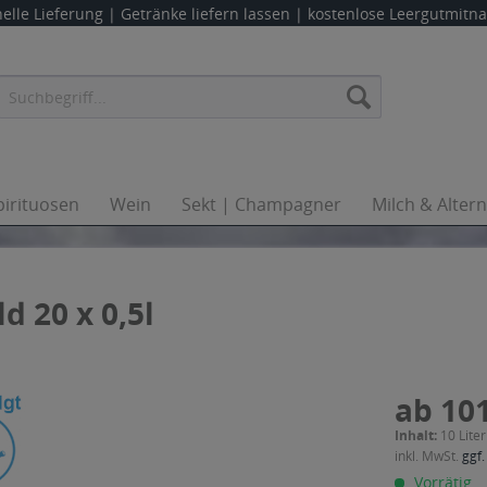
elle Lieferung |
Getränke liefern lassen
| kostenlose Leergutmit
pirituosen
Wein
Sekt | Champagner
Milch & Alter
d 20 x 0,5l
ab 101
Inhalt:
10 Liter
inkl. MwSt.
ggf.
Vorrätig