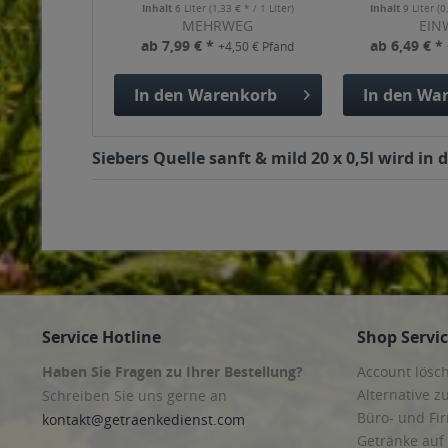
Inhalt
6 Liter
(1,33 € * / 1 Liter)
Inhalt
9 Liter
(0
MEHRWEG
EIN
ab 7,99 € *
ab 6,49 € *
+4,50 € Pfand
In den
Warenkorb
In den
War
Siebers Quelle sanft & mild 20 x 0,5l wird in
Service Hotline
Shop Servi
Haben Sie Fragen zu Ihrer Bestellung?
Account lösc
Alternative z
Schreiben Sie uns gerne an
Büro- und F
kontakt@getraenkedienst.com
Getränke auf