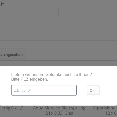
l"
ls angesehen
erlig 6 x 1,5l
Aqua Monaco Blau spritzig
Aqua Monaco
24 x 0,33l Glas
12 x 0