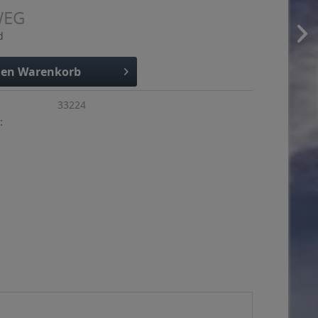
WEG
d
den
Warenkorb
33224
: