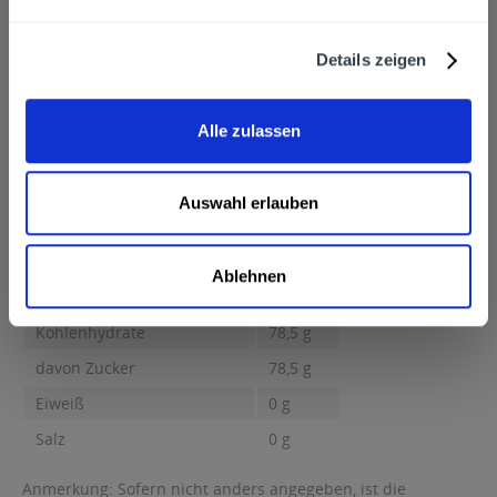
GIFFARD, Chemin du Bocage - ZA Avenue de la Violette,
49240 Avrillé, Frankreich
Alkoholgehalt
Details zeigen
% vol
mehr
% vol
Alle zulassen
Nährwertangaben
Brennwert 329 kcal Fett 0,5 g davon gesättigte Fettsäuren 0,1 g
Kohlenhydrate...
mehr
Auswahl erlauben
Brennwert
329 kcal
Fett
0,5 g
Ablehnen
davon gesättigte Fettsäuren
0,1 g
Kohlenhydrate
78,5 g
davon Zucker
78,5 g
Eiweiß
0 g
Salz
0 g
Anmerkung: Sofern nicht anders angegeben, ist die