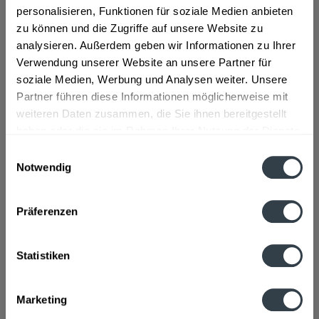
personalisieren, Funktionen für soziale Medien anbieten
Limonade." so der Hersteller
zu können und die Zugriffe auf unsere Website zu
analysieren. Außerdem geben wir Informationen zu Ihrer
Geschmacksrichtung:
Melone
Verwendung unserer Website an unsere Partner für
Material:
Glas - Mehrweg
soziale Medien, Werbung und Analysen weiter. Unsere
Flaschengröße:
1 - 1,5 l
Partner führen diese Informationen möglicherweise mit
weiteren Daten zusammen, die Sie ihnen bereitgestellt
Fragen zum Artikel?
Weitere Artikel von Giffard
haben oder die sie im Rahmen Ihrer Nutzung der Dienste
gesammelt haben.
Zutaten und Allergene
Einwilligungsauswahl
Zuckersirup, Wasser, Melonen Aroma , mit Farbstoffe E110,
Notwendig
E129, Stabilizator E445
mehr
Datenschutzbestimmungen
Zuckersirup, Wasser, Melonen Aroma , mit Farbstoffe E110,
Präferenzen
E129, Stabilizator E445
Anmerkung: Sofern Allergene vorhanden sind, sind diese
mittels Großbuchstaben besonders hervorgehoben
Statistiken
Hersteller
GIFFARD, Chemin du Bocage - ZA Avenue de la Violette, 49240
Marketing
Avrillé, Frankreich
mehr