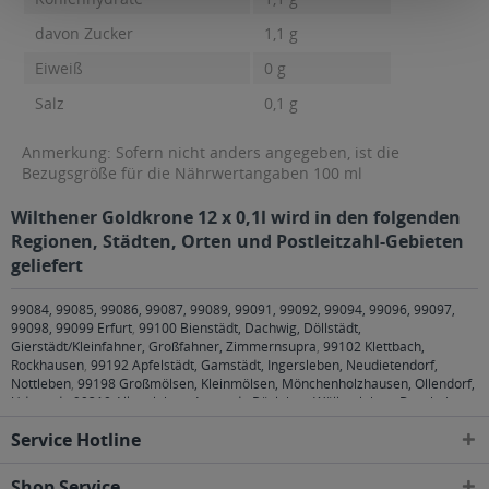
davon Zucker
1,1 g
Eiweiß
0 g
Salz
0,1 g
Anmerkung: Sofern nicht anders angegeben, ist die
Bezugsgröße für die Nährwertangaben 100 ml
Wilthener Goldkrone 12 x 0,1l wird in den folgenden
Regionen, Städten, Orten und Postleitzahl-Gebieten
geliefert
99084, 99085, 99086, 99087, 99089, 99091, 99092, 99094, 99096, 99097,
99098, 99099 Erfurt
,
99100 Bienstädt, Dachwig, Döllstädt,
Gierstädt/Kleinfahner, Großfahner, Zimmernsupra
,
99102 Klettbach,
Rockhausen
,
99192 Apfelstädt, Gamstädt, Ingersleben, Neudietendorf,
Nottleben
,
99198 Großmölsen, Kleinmölsen, Mönchenholzhausen, Ollendorf,
Udestedt
,
99310 Alkersleben, Arnstadt, Bösleben-Wüllersleben, Dornheim,
Osthausen-Wülfershausen, Wachsenburggemeinde, Wipfratal, Witzleben
,
Service Hotline
99334 Elleben, Elxleben, Ichtershausen, Kirchheim
,
99423, 99425, 99427
Weimar
,
99428 Bechstedtstraß, Daasdorf am Berge, Hopfgarten, Isseroda,
Niederzimmern, Nohra, Ottstedt am Berge, Utzberg
,
99441 Döbritschen,
Shop Service