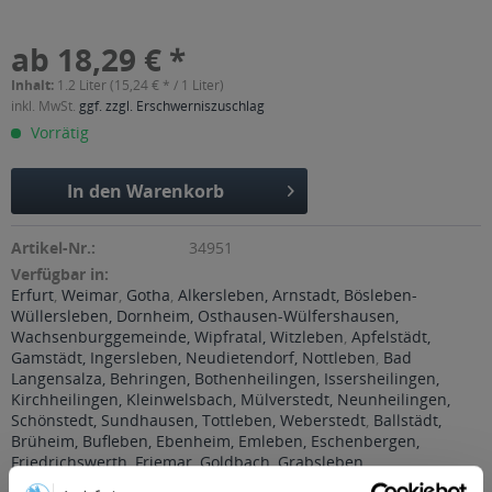
ab 18,29 € *
Inhalt:
1.2 Liter (15,24 € * / 1 Liter)
inkl. MwSt.
ggf. zzgl. Erschwerniszuschlag
Vorrätig
In den
Warenkorb
Artikel-Nr.:
34951
Verfügbar in:
Erfurt
,
Weimar
,
Gotha
,
Alkersleben, Arnstadt, Bösleben-
Wüllersleben, Dornheim, Osthausen-Wülfershausen,
Wachsenburggemeinde, Wipfratal, Witzleben
,
Apfelstädt,
Gamstädt, Ingersleben, Neudietendorf, Nottleben
,
Bad
Langensalza, Behringen, Bothenheilingen, Issersheilingen,
Kirchheilingen, Kleinwelsbach, Mülverstedt, Neunheilingen,
Schönstedt, Sundhausen, Tottleben, Weberstedt
,
Ballstädt,
Brüheim, Bufleben, Ebenheim, Emleben, Eschenbergen,
Friedrichswerth, Friemar, Goldbach, Grabsleben,
Günthersleben, Haina, Hochheim, Molschleben, Mühlberg,