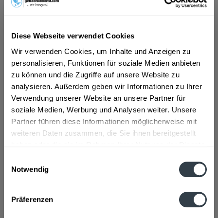
Pferdingsleben, Remstädt, Schwabhaus
,
Bechstedtstraß,
Daasdorf am Berge, Hopfgarten, Isseroda, Niederzimmern,
Nohra, Ottstedt am Berge, Utzberg
,
Bienstädt, Dachwig,
Döllstädt, Gierstädt/Kleinfahner, Großfahner, Zimmernsupra
,
Diese Webseite verwendet Cookies
Döbritschen, Frankendorf, Großschwabhausen, Hammerstedt,
Hohlstedt, Kiliansroda, Kleinschwabhausen, Kromsdorf,
Wir verwenden Cookies, um Inhalte und Anzeigen zu
Lehnstedt, Magdala, Mechelroda, Mellingen, Umpferstedt
,
personalisieren, Funktionen für soziale Medien anbieten
Elleben, Elxleben, Ichtershausen, Kirchheim
,
Georgenthal,
zu können und die Zugriffe auf unsere Website zu
Gräfenhain, Herrenhof, Hohenkirchen, Petriroda
,
Großmölsen,
analysieren. Außerdem geben wir Informationen zu Ihrer
Kleinmölsen, Mönchenholzhausen, Ollendorf, Udestedt
,
Klettbach, Rockhausen
,
Luisenthal, Ohrdruf, Wölfis
Verwendung unserer Website an unsere Partner für
soziale Medien, Werbung und Analysen weiter. Unsere
Beschreibung
Partner führen diese Informationen möglicherweise mit
mehr
weiteren Daten zusammen, die Sie ihnen bereitgestellt
"Wilthener Goldkrone 12 x 0,1l"
haben oder die sie im Rahmen Ihrer Nutzung der Dienste
gesammelt haben.
Einwilligungsauswahl
Flaschengröße:
< 0,2 l
Notwendig
Fragen zum Artikel?
Datenschutzbestimmungen
Weitere Artikel von Wilthener
Präferenzen
Zutaten und Allergene
Enthält SULFITE
mehr