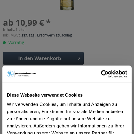
ab 10,99 € *
Inhalt:
1 Liter
inkl. MwSt.
ggf. zzgl. Erschwerniszuschlag
Vorrätig
In den
Warenkorb
Artikel-Nr.:
13713
Verfügbar in:
Beschreibung
Diese Webseite verwendet Cookies
mehr
Wir verwenden Cookies, um Inhalte und Anzeigen zu
"Giffard Sirup Holunderblüte, Fleur De
personalisieren, Funktionen für soziale Medien anbieten
Sureau 1l"
zu können und die Zugriffe auf unsere Website zu
analysieren. Außerdem geben wir Informationen zu Ihrer
Geschmacksrichtung:
Holunder
Verwendung unserer Website an unsere Partner für