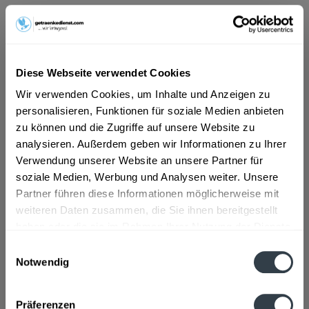
ab 101,01 € *
Inhalt:
1 Liter
inkl. MwSt.
ggf. zzgl. Erschwerniszuschlag
Diese Webseite verwendet Cookies
Vorrätig
Wir verwenden Cookies, um Inhalte und Anzeigen zu
personalisieren, Funktionen für soziale Medien anbieten
In den
Warenkorb
zu können und die Zugriffe auf unsere Website zu
analysieren. Außerdem geben wir Informationen zu Ihrer
Artikel-Nr.:
34057
Verwendung unserer Website an unsere Partner für
Verfügbar in:
soziale Medien, Werbung und Analysen weiter. Unsere
Partner führen diese Informationen möglicherweise mit
Beschreibung
weiteren Daten zusammen, die Sie ihnen bereitgestellt
mehr
haben oder die sie im Rahmen Ihrer Nutzung der Dienste
"Thüngersheim Consilium Müller-Thurgau
gesammelt haben.
Einwilligungsauswahl
trocken Qualitätswein 1l"
Notwendig
Datenschutzbestimmungen
Flaschengröße:
1 - 1,5 l
Präferenzen
Fragen zum Artikel?