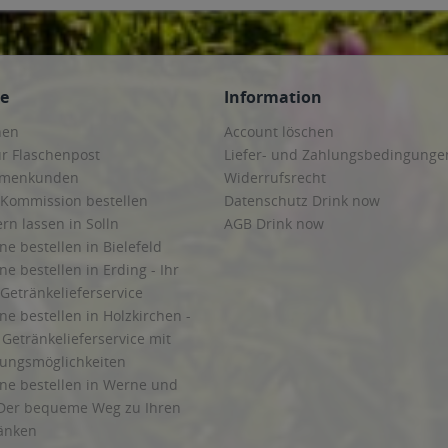
ce
Information
hen
Account löschen
ur Flaschenpost
Liefer- und Zahlungsbedingunge
irmenkunden
Widerrufsrecht
 Kommission bestellen
Datenschutz Drink now
ern lassen in Solln
AGB Drink now
ne bestellen in Bielefeld
ne bestellen in Erding - Ihr
Getränkelieferservice
ne bestellen in Holzkirchen -
Getränkelieferservice mit
lungsmöglichkeiten
ine bestellen in Werne und
Der bequeme Weg zu Ihren
ränken