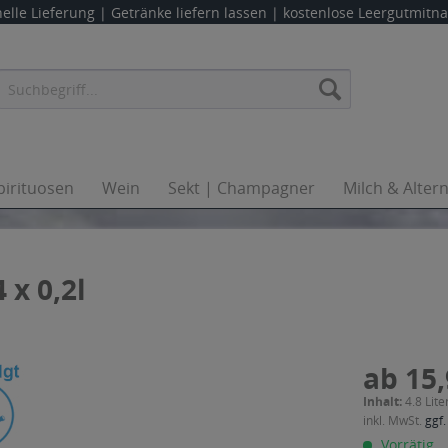
elle Lieferung |
Getränke liefern lassen
| kostenlose Leergutmit
pirituosen
Wein
Sekt | Champagner
Milch & Alter
x 0,2l
ab 15,
Inhalt:
4.8 Lite
inkl. MwSt.
ggf.
Vorrätig