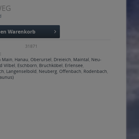
WEG
d
den
Warenkorb
31871
:
m Main
,
Hanau
,
Oberursel
,
Dreieich
,
Maintal
,
Neu-
d Vilbel
,
Eschborn
,
Bruchköbel
,
Erlensee
,
ch
,
Langenselbold
,
Neuberg
,
Offenbach
,
Rodenbach
,
Taunus)