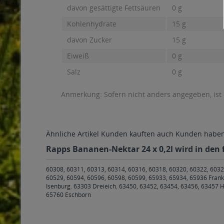
davon gesättigte Fettsäuren
0 g
Kohlenhydrate
15 g
davon Zucker
15 g
Eiweiß
0 g
Salz
0 g
Anmerkung: Sofern nicht anders angegeben, ist
Ähnliche Artikel
Kunden kauften auch
Kunden haben 
Rapps Bananen-Nektar 24 x 0,2l wird in den 
60308, 60311, 60313, 60314, 60316, 60318, 60320, 60322, 6032
60529, 60594, 60596, 60598, 60599, 65933, 65934, 65936 Fran
Isenburg
,
63303 Dreieich
,
63450, 63452, 63454, 63456, 63457 
65760 Eschborn