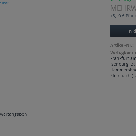
MEHR
+5,10 € Pfan
In 
Artikel-Nr.:
Verfügbar in
Frankfurt a
Isenburg
,
Ba
Hammersba
Steinbach (
wertangaben