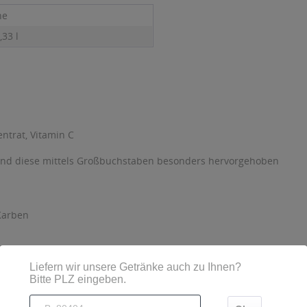
ne
,33 l
ntrat, Vitamin C
sind diese mittels Großbuchstaben besonders hervorgehoben
Karben