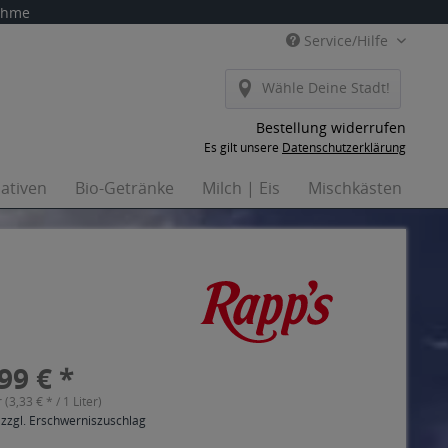
nahme
Service/Hilfe
Wähle Deine Stadt!
Bestellung widerrufen
Es gilt unsere
Datenschutzerklärung
nativen
Bio-Getränke
Milch | Eis
Mischkästen
Ha
99 € *
r (3,33 € * / 1 Liter)
 zzgl. Erschwerniszuschlag