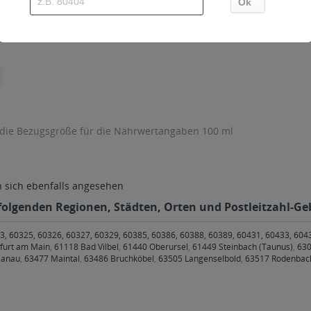
 die Bezugsgröße für die Nährwertangaben 100 ml
sich ebenfalls angesehen
folgenden Regionen, Städten, Orten und Postleitzahl-Geb
3, 60325, 60326, 60327, 60329, 60385, 60386, 60388, 60389, 60431, 60433, 604
kfurt am Main
,
61118 Bad Vilbel
,
61440 Oberursel
,
61449 Steinbach (Taunus)
,
630
Hanau
,
63477 Maintal
,
63486 Bruchköbel
,
63505 Langenselbold
,
63517 Rodenbac