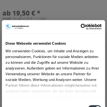
ab 19,50 € *
Inhalt:
10 Liter (1,95 € * / 1 Liter)
inkl. MwSt.
ggf. zzgl. Erschwerniszuschlag
Vorrätig
MEHRWEG
+3,10 € Pfand
Diese Webseite verwendet Cookies
Wir verwenden Cookies, um Inhalte und Anzeigen zu
In den
Warenkorb
personalisieren, Funktionen für soziale Medien anbieten
zu können und die Zugriffe auf unsere Website zu
Artikel-Nr.:
32673
analysieren. Außerdem geben wir Informationen zu Ihrer
Verfügbar in:
Verwendung unserer Website an unsere Partner für
Nürnberg
,
Fürth
,
Zirndorf
,
Oberasbach
,
Stein bei Nürnberg
soziale Medien, Werbung und Analysen weiter. Unsere
Partner führen diese Informationen möglicherweise mit
Beschreibung
mehr
weiteren Daten zusammen, die Sie ihnen bereitgestellt
haben oder die sie im Rahmen Ihrer Nutzung der Dienste
"Schanzenbräu Rotbier 20 x 0,5l"
gesammelt haben.
Einwilligungsauswahl