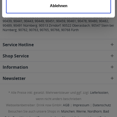
Regionen, Städten, Orten und Postleitzahl-Gebieten
geliefert
Ablehnen
90402, 90403, 90408, 90409, 90411, 90419, 90425, 90427, 90429, 90431,
90439, 90441, 90443, 90449, 90451, 90459, 90461, 90478, 90480, 90482,
90489, 90491 Nürnberg
,
90513 Zirndorf
,
90522 Oberasbach
,
90547 Stein bei
Nürnberg
,
90762, 90763, 90765, 90766, 90768 Fürth
Service Hotline
Shop Service
Information
Newsletter
* Alle Preise inkl. gesetzl. Mehrwertsteuer und ggf. zzgl.
Lieferkosten
,
wenn nicht anders beschrieben
Webseitenbetreiber: Drink now GmbH:
AGB
|
Impressum
|
Datenschutz
Besuchen Sie auch unsere Shops in:
München
,
Werne
,
Nordhorn
,
Bad