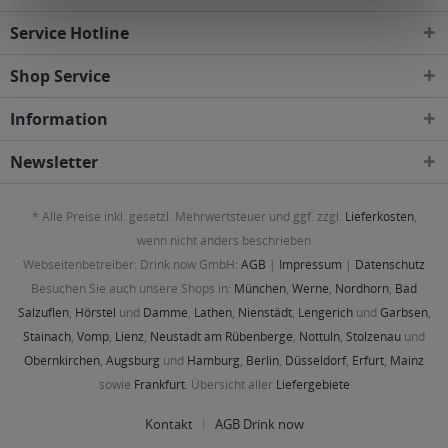
Service Hotline
Shop Service
Information
Newsletter
* Alle Preise inkl. gesetzl. Mehrwertsteuer und ggf. zzgl.
Lieferkosten
,
wenn nicht anders beschrieben
Webseitenbetreiber: Drink now GmbH:
AGB
|
Impressum
|
Datenschutz
Besuchen Sie auch unsere Shops in:
München
,
Werne
,
Nordhorn
,
Bad
Salzuflen
,
Hörstel
und
Damme
,
Lathen
,
Nienstädt
,
Lengerich
und
Garbsen
,
Stainach
,
Vomp
,
Lienz
,
Neustadt am Rübenberge
,
Nottuln
,
Stolzenau
und
Obernkirchen
,
Augsburg
und
Hamburg
,
Berlin
,
Düsseldorf
,
Erfurt
,
Mainz
sowie
Frankfurt
. Übersicht aller
Liefergebiete
Kontakt
AGB Drink now