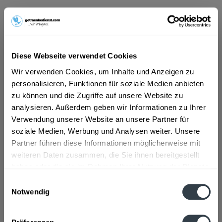
ab 56,19 € *
Inhalt:
4.8 Liter (11,71 € * / 1 Liter)
inkl. MwSt.
ggf. zzgl. Erschwerniszuschlag
Diese Webseite verwendet Cookies
Vorrätig
Wir verwenden Cookies, um Inhalte und Anzeigen zu
personalisieren, Funktionen für soziale Medien anbieten
In den
Warenkorb
zu können und die Zugriffe auf unsere Website zu
analysieren. Außerdem geben wir Informationen zu Ihrer
Artikel-Nr.:
26088
Verwendung unserer Website an unsere Partner für
Verfügbar in:
soziale Medien, Werbung und Analysen weiter. Unsere
Beschreibung
Partner führen diese Informationen möglicherweise mit
mehr
weiteren Daten zusammen, die Sie ihnen bereitgestellt
haben oder die sie im Rahmen Ihrer Nutzung der Dienste
"Glitter & Gold Flavoured Secco Strawberry
gesammelt haben.
Einwilligungsauswahl
24 x 0,2l"
Notwendig
Datenschutzbestimmungen
Flaschengröße:
0,2 - 0,33 l