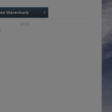
den
Warenkorb
27131
: