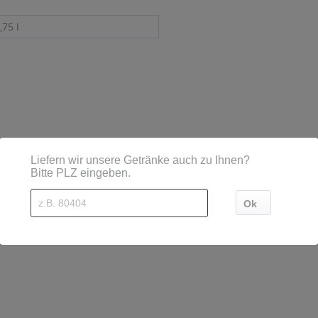
,75 l
sind diese mittels Großbuchstaben besonders hervorgehoben
 14265187 Wiesbaden