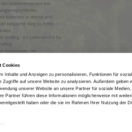
Getränkelieferservice mit
lungsmöglichkeiten
ine bestellen in Werne und
Der bequeme Weg zu Ihren
ränken
t Grafing - Ihr Lieferservice für
rafing
st Rosenheim - Ihr
r Getränkeservice in Rosenheim
ng
t Cookies
rung in Starnberg
 Inhalte und Anzeigen zu personalisieren, Funktionen für sozia
e Zugriffe auf unsere Website zu analysieren. Außerdem geben w
 für Getränke
rwendung unserer Website an unsere Partner für soziale Medien
etränke
re Partner führen diese Informationen möglicherweise mit weite
ereitgestellt haben oder die sie im Rahmen Ihrer Nutzung der D
en
ise inkl. gesetzl. Mehrwertsteuer und ggf. zzgl.
Lieferkosten
, wenn nicht anders b