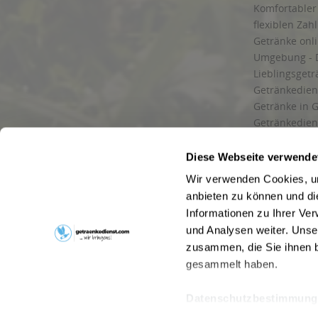
Komfortabler 
flexiblen Zah
Getränke onl
Umgebung - 
Lieblingsget
Getränkediens
Getränke in G
Getränkedien
zuverlässige
und Umgebu
Diese Webseite verwende
Getränkeliefe
Wir verwenden Cookies, um
Liefergebiet
anbieten zu können und di
Lieferservice
Informationen zu Ihrer Ve
Wir liefern G
und Analysen weiter. Unse
Kontakt
zusammen, die Sie ihnen b
Newsletter
gesammelt haben.
Datenschutzbestimmung
* Alle Pre