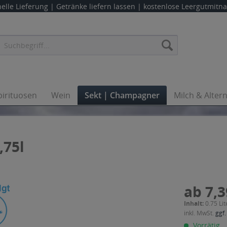
elle Lieferung |
Getränke liefern lassen
| kostenlose Leergutmit
pirituosen
Wein
Sekt | Champagner
Milch & Alter
,75l
ab 7,3
Inhalt:
0.75 Lit
inkl. MwSt.
ggf.
Vorrätig