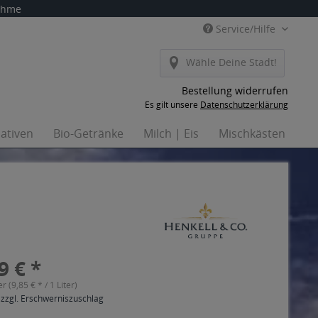
nahme
Service/Hilfe
Wähle Deine Stadt!
Bestellung widerrufen
Es gilt unsere
Datenschutzerklärung
nativen
Bio-Getränke
Milch | Eis
Mischkästen
Ha
9 € *
er (9,85 € * / 1 Liter)
 zzgl. Erschwerniszuschlag