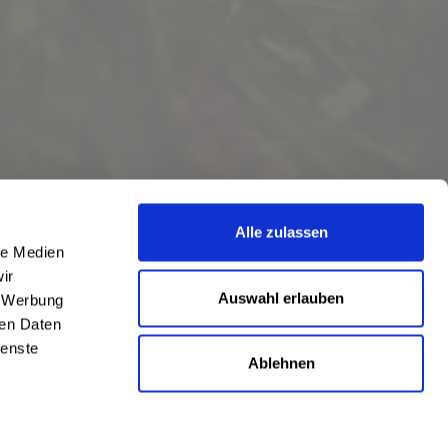
Alle zulassen
le Medien
ir
Auswahl erlauben
, Werbung
ren Daten
ienste
Ablehnen
eschrieben