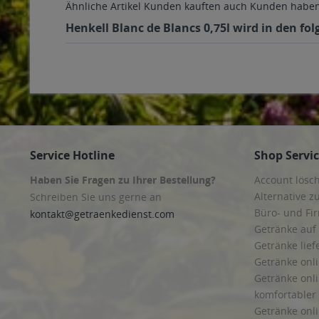
Ähnliche Artikel
Kunden kauften auch
Kunden haben 
Henkell Blanc de Blancs 0,75l wird in den fo
Service Hotline
Shop Servi
Haben Sie Fragen zu Ihrer Bestellung?
Account lösc
Alternative z
Schreiben Sie uns gerne an
Büro- und F
kontakt@getraenkedienst.com
Getränke auf
Getränke lief
Getränke onli
Getränke onli
komfortabler 
Getränke onli