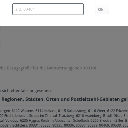
 die Bezugsgröße für die Nährwertangaben 100 ml
sich ebenfalls angesehen
n Regionen, Städten, Orten und Postleitzahl-Gebieten gel
bergen
,
6112 Wattens
,
6114 Kolsass
,
6115 Kolsassberg
,
6116 Weer
,
6122 Fritzen
0 Fischl, Jenbach, Strass im Zillertal, Tratzberg
,
6210 Astenberg, Bradl, Dikat, Ehr
al, Voldöpp
,
6235 Hygna, Reith im Alpbachtal, Scheffach
,
6260 Bruck am Ziller, B
boden, Schlitters
,
80331, 80333, 80335, 80336, 80337, 80339, 80469, 80538, 805