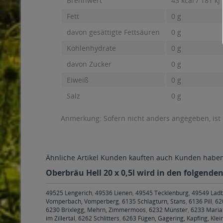
Brennwert
43 kcal / 181 kJ
Fett
0 g
davon gesättigte Fettsäuren
0 g
Kohlenhydrate
0 g
davon Zucker
0 g
Eiweiß
0 g
Salz
0 g
Anmerkung: Sofern nicht anders angegeben, ist
Ähnliche Artikel
Kunden kauften auch
Kunden haben 
Oberbräu Hell 20 x 0,5l wird in den folgende
49525 Lengerich
,
49536 Lienen
,
49545 Tecklenburg
,
49549 Lad
Vomperbach, Vomperberg
,
6135 Schlagturn, Stans
,
6136 Pill
,
620
6230 Brixlegg, Mehrn, Zimmermoos
,
6232 Münster
,
6233 Mariat
im Zillertal
,
6262 Schlitters
,
6263 Fügen, Gagering, Kapfing, Klein