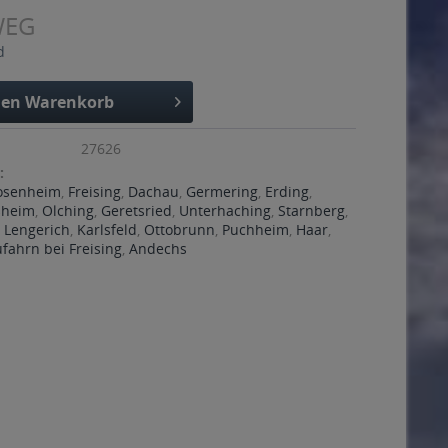
WEG
d
den
Warenkorb
27626
:
osenheim
,
Freising
,
Dachau
,
Germering
,
Erding
,
ßheim
,
Olching
,
Geretsried
,
Unterhaching
,
Starnberg
,
,
Lengerich
,
Karlsfeld
,
Ottobrunn
,
Puchheim
,
Haar
,
fahrn bei Freising
,
Andechs