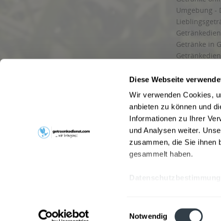
Umgebung - 
Lieblingsget
Getränkediens
Getränke in G
Getränkedien
zuverlässige
und Umgebu
Diese Webseite verwende
Getränkeliefe
Wir verwenden Cookies, um
Liefergebiet
anbieten zu können und di
Lieferservice
Informationen zu Ihrer Ve
Wir liefern G
und Analysen weiter. Unse
Kontakt
zusammen, die Sie ihnen b
Newsletter
gesammelt haben.
Datenschutzbestimmung
* Alle Pre
Webseitenbetreiber: Drink now GmbH:
AGB
|
Impressum
|
Datensc
Einwilligungsauswahl
Stainach
,
Vomp
,
Lienz
,
Neustadt am Rübenberge
,
Nottu
Notwendig