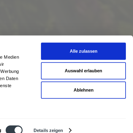
Alle zulassen
le Medien
ir
Auswahl erlauben
, Werbung
ren Daten
ienste
Ablehnen
eschrieben
len
,
Hörstel
und
Damme
,
Lathen
,
Nienstädt
,
Lengerich
und
Garbsen
,
urt
,
Mainz
sowie
Frankfurt
. Übersicht aller
Liefergebiete
g
Details zeigen