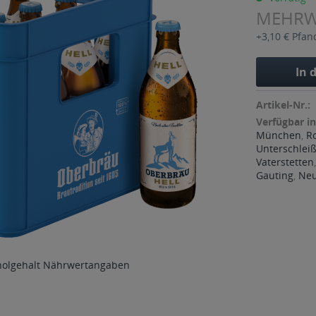
MEHR
+3,10 € Pfan
In 
Artikel-Nr.:
Verfügbar in
München
,
R
Unterschlei
Vaterstetten
Gauting
,
Neu
holgehalt
Nährwertangaben