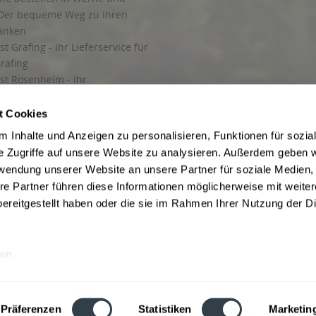
Der bequeme Weg zu Ihren
ränken
t Grafing - Ihr Lieferservice für
rafing
st Rosenheim - Ihr
r Getränkeservice in Rosenheim
ng
t Cookies
rung in Starnberg
 Inhalte und Anzeigen zu personalisieren, Funktionen für sozia
e Zugriffe auf unsere Website zu analysieren. Außerdem geben w
 für Getränke
rwendung unserer Website an unsere Partner für soziale Medien
etränke
re Partner führen diese Informationen möglicherweise mit weite
ereitgestellt haben oder die sie im Rahmen Ihrer Nutzung der D
en
ise inkl. gesetzl. Mehrwertsteuer und ggf. zzgl.
Lieferkosten
, wenn nicht anders b
hutz
Besuchen Sie auch unsere Shops in:
München
,
Werne
,
Nordhorn
,
Bad Salzuf
ln
,
Stolzenau
und
Obernkirchen
,
Augsburg
und
Hamburg
,
Berlin
,
Düsseldorf
,
Erf
Präferenzen
Statistiken
Marketin