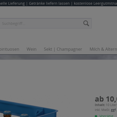
elle Lieferung |
Getränke liefern lassen
| kostenlose Leergutmit
pirituosen
Wein
Sekt | Champagner
Milch & Alter
ab 10,
Inhalt:
10 Liter
inkl. MwSt.
ggf.
Vorrätig