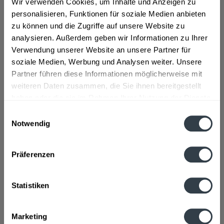
Wir verwenden Cookies, um Inhalte und Anzeigen zu
Chininhaltige Limonade
personalisieren, Funktionen für soziale Medien anbieten
zu können und die Zugriffe auf unsere Website zu
Geschmacksrichtung:
Limette
analysieren. Außerdem geben wir Informationen zu Ihrer
Verwendung unserer Website an unsere Partner für
Material:
Glas - Mehrweg
soziale Medien, Werbung und Analysen weiter. Unsere
Flaschengröße:
0,2 - 0,33 l
Partner führen diese Informationen möglicherweise mit
Fragen zum Artikel?
weiteren Daten zusammen, die Sie ihnen bereitgestellt
Weitere Artikel von Güstrower
haben oder die sie im Rahmen Ihrer Nutzung der Dienste
Zutaten und Allergene
gesammelt haben.
Einwilligungsauswahl
Natürliches Mineralwasser, Zucker, Zitronensaft aus
Notwendig
Zitronensaftkonzentrat, Orangensaft aus...
mehr
Datenschutzbestimmungen
Natürliches Mineralwasser, Zucker, Zitronensaft aus
Zitronensaftkonzentrat, Orangensaft aus
Präferenzen
Orangensaftkonzentrat, Grapefruitsaft aus
Grapefruitsaftkonzentrat, Kohlensäure, Säuerungsmittel:
Zitronensäure, konzentrierter Orangenextrakt, natürliches
Statistiken
Zitrusaroma, Aroma: Chinin, Stabilisator:
Johannisbrotkernmehl
Marketing
Anmerkung: Sofern Allergene vorhanden sind, sind diese