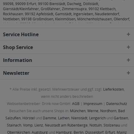
99098, 99099 Erfurt
,
99100 Bienstädt, Dachwig, Döllstädt,
Gierstädt/Kleinfahner, Großfahner, Zimmernsupra
,
99102 Klettbach,
Rockhausen
,
99192 Apfelstädt, Gamstädt, Ingersleben, Neudietendorf,
Nottleben
,
99198 Großmölsen, Kleinmölsen, Mönchenholzhausen, Ollendorf,
Udestedt
,
99310 Alkersleben, Arnstadt, Bösleben-Wüllersleben, Dornheim,
Osthausen-Wülfershausen, Wachsenburggemeinde, Wipfratal, Witzleben
,
Service Hotline
99334 Elleben, Elxleben, Ichtershausen, Kirchheim
,
99423, 99425, 99427
Weimar
,
99428 Bechstedtstraß, Daasdorf am Berge, Hopfgarten, Isseroda,
Niederzimmern, Nohra, Ottstedt am Berge, Utzberg
,
99441 Döbritschen,
Shop Service
Frankendorf, Großschwabhausen, Hammerstedt, Hohlstedt, Kiliansroda,
Kleinschwabhausen, Kromsdorf, Lehnstedt, Magdala, Mechelroda, Mellingen,
Information
Umpferstedt
,
99867 Gotha
,
99869 Ballstädt, Brüheim, Bufleben, Ebenheim,
Emleben, Eschenbergen, Friedrichswerth, Friemar, Goldbach, Grabsleben,
Günthersleben, Haina, Hochheim, Molschleben, Mühlberg, Pferdingsleben,
Newsletter
Remstädt, Schwabhaus
,
99885 Luisenthal, Ohrdruf, Wölfis
,
99887
Georgenthal, Gräfenhain, Herrenhof, Hohenkirchen, Petriroda
,
99947 Bad
Langensalza, Behringen, Bothenheilingen, Issersheilingen, Kirchheilingen,
* Alle Preise inkl. gesetzl. Mehrwertsteuer und ggf. zzgl.
Lieferkosten
,
Kleinwelsbach, Mülverstedt, Neunheilingen, Schönstedt, Sundhausen,
Tottleben, Weberstedt
wenn nicht anders beschrieben
Webseitenbetreiber: Drink now GmbH:
AGB
|
Impressum
|
Datenschutz
Besuchen Sie auch unsere Shops in:
München
,
Werne
,
Nordhorn
,
Bad
Salzuflen
,
Hörstel
und
Damme
,
Lathen
,
Nienstädt
,
Lengerich
und
Garbsen
,
Stainach
,
Vomp
,
Lienz
,
Neustadt am Rübenberge
,
Nottuln
,
Stolzenau
und
Obernkirchen
,
Augsburg
und
Hamburg
,
Berlin
,
Düsseldorf
,
Erfurt
,
Mainz