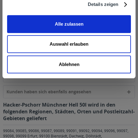
Hersteller
Details zeigen
Hacker-Pschorr Bräu GmbH Hochstraße 75 81541 München
Tel.: 089 / 51 06-0 Fax: 0 89 / 51 06 85-0...
mehr
Alle zulassen
Alkoholgehalt
5,0% vol
mehr
Auswahl erlauben
Ähnliche Artikel
Ablehnen
Kunden kauften auch
Kunden haben sich ebenfalls angesehen
Hacker-Pschorr Münchner Hell 50l wird in den
folgenden Regionen, Städten, Orten und Postleitzahl-
Gebieten geliefert
99084, 99085, 99086, 99087, 99089, 99091, 99092, 99094, 99096, 99097,
99098, 99099 Erfurt
,
99100 Bienstädt, Dachwig, Döllstädt,