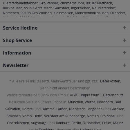
Gierstädt/Kleinfahner, Großfahner, Zimmernsupra
,
99102 Klettbach,
Rockhausen
,
99192 Apfelstädt, Gamstädt, Ingersleben, Neudietendorf,
Nottleben
,
99198 Großmölsen, Kleinmölsen, Mönchenholzhausen, Ollendorf,
Udestedt
,
99310 Alkersleben, Arnstadt, Bösleben-Wüllersleben, Dornheim,
Osthausen-Wülfershausen, Wachsenburggemeinde, Wipfratal, Witzleben
,
Service Hotline
99334 Elleben, Elxleben, Ichtershausen, Kirchheim
,
99423, 99425, 99427
Weimar
,
99428 Bechstedtstraß, Daasdorf am Berge, Hopfgarten, Isseroda,
Niederzimmern, Nohra, Ottstedt am Berge, Utzberg
,
99441 Döbritschen,
Shop Service
Frankendorf, Großschwabhausen, Hammerstedt, Hohlstedt, Kiliansroda,
Kleinschwabhausen, Kromsdorf, Lehnstedt, Magdala, Mechelroda, Mellingen,
Information
Umpferstedt
,
99867 Gotha
,
99869 Ballstädt, Brüheim, Bufleben, Ebenheim,
Emleben, Eschenbergen, Friedrichswerth, Friemar, Goldbach, Grabsleben,
Günthersleben, Haina, Hochheim, Molschleben, Mühlberg, Pferdingsleben,
Newsletter
Remstädt, Schwabhaus
,
99885 Luisenthal, Ohrdruf, Wölfis
,
99887
Georgenthal, Gräfenhain, Herrenhof, Hohenkirchen, Petriroda
,
99947 Bad
Langensalza, Behringen, Bothenheilingen, Issersheilingen, Kirchheilingen,
* Alle Preise inkl. gesetzl. Mehrwertsteuer und ggf. zzgl.
Lieferkosten
,
Kleinwelsbach, Mülverstedt, Neunheilingen, Schönstedt, Sundhausen,
Tottleben, Weberstedt
wenn nicht anders beschrieben
Webseitenbetreiber: Drink now GmbH:
AGB
|
Impressum
|
Datenschutz
Besuchen Sie auch unsere Shops in:
München
,
Werne
,
Nordhorn
,
Bad
Salzuflen
,
Hörstel
und
Damme
,
Lathen
,
Nienstädt
,
Lengerich
und
Garbsen
,
Stainach
,
Vomp
,
Lienz
,
Neustadt am Rübenberge
,
Nottuln
,
Stolzenau
und
Obernkirchen
,
Augsburg
und
Hamburg
,
Berlin
,
Düsseldorf
,
Erfurt
,
Mainz
sowie
Frankfurt
. Übersicht aller
Liefergebiete