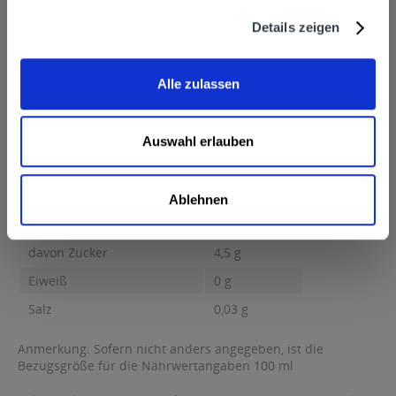
Hersteller
Bad Dürrheimer, 78073 Bad Dürrheim/Schwarzwald
mehr
Details zeigen
Bad Dürrheimer, 78073 Bad Dürrheim/Schwarzwald
Nährwertangaben
Alle zulassen
Brennwert 20 kcal / 84 kJ Fett 0 g davon gesättigte Fettsäuren 0
g Kohlenhydrate...
mehr
Brennwert
20 kcal / 84 kJ
Auswahl erlauben
Fett
0 g
davon gesättigte Fettsäuren
0 g
Ablehnen
Kohlenhydrate
4,5 g
davon Zucker
4,5 g
Eiweiß
0 g
Salz
0,03 g
Anmerkung: Sofern nicht anders angegeben, ist die
Bezugsgröße für die Nährwertangaben 100 ml