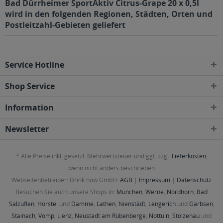
Bad Dürrheimer SportAktiv Citrus-Grape 20 x 0,5l
wird in den folgenden Regionen, Städten, Orten und
Postleitzahl-Gebieten geliefert
Service Hotline
Shop Service
Information
Newsletter
* Alle Preise inkl. gesetzl. Mehrwertsteuer und ggf. zzgl.
Lieferkosten
,
wenn nicht anders beschrieben
Webseitenbetreiber: Drink now GmbH:
AGB
|
Impressum
|
Datenschutz
Besuchen Sie auch unsere Shops in:
München
,
Werne
,
Nordhorn
,
Bad
Salzuflen
,
Hörstel
und
Damme
,
Lathen
,
Nienstädt
,
Lengerich
und
Garbsen
,
Stainach
,
Vomp
,
Lienz
,
Neustadt am Rübenberge
,
Nottuln
,
Stolzenau
und