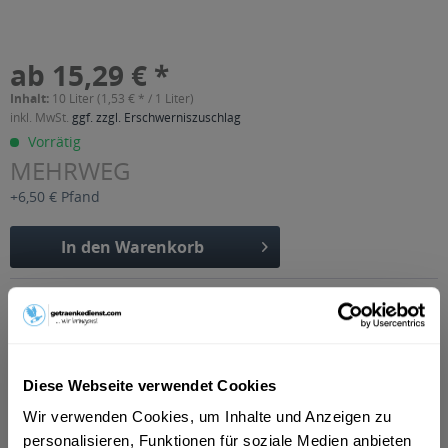
ab 15,29 € *
Inhalt:
10 Liter (1,53 € * / 1 Liter)
inkl. MwSt.
ggf. zzgl. Erschwerniszuschlag
Vorrätig
MEHRWEG
+6,50 € Pfand
In den
Warenkorb
Artikel-Nr.:
22247
Verfügbar in:
Beschreibung
mehr
Diese Webseite verwendet Cookies
Wir verwenden Cookies, um Inhalte und Anzeigen zu
"Bad Dürrheimer SportAktiv Citrus-Grape 20
personalisieren, Funktionen für soziale Medien anbieten
x 0,5l"