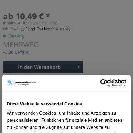
ab 10,49 € *
Inhalt:
8.4 Liter (1,25 € * / 1 Liter)
inkl. MwSt.
ggf. zzgl. Erschwerniszuschlag
Vorrätig
MEHRWEG
+3,30 € Pfand
In den
Warenkorb
Artikel-Nr.:
22722
Verfügbar in:
Beschreibung
Diese Webseite verwendet Cookies
mehr
Wir verwenden Cookies, um Inhalte und Anzeigen zu
"Bellaris Cola-Mix 12 x 0,7l"
personalisieren, Funktionen für soziale Medien anbieten
zu können und die Zugriffe auf unsere Website zu