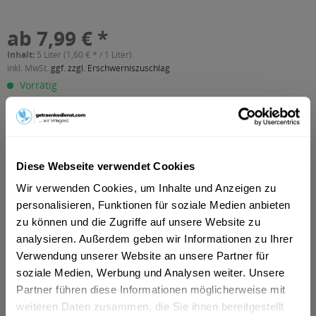
ab 7,99 € *
Inhalt:
5 Liter (1,60 € * / 1 Liter)
inkl. MwSt.
ggf. zzgl. Erschwerniszuschlag
Vorrätig
MEHRWEG
+3,00 € Pfand
In den
Warenkorb
Diese Webseite verwendet Cookies
Wir verwenden Cookies, um Inhalte und Anzeigen zu
Artikel-Nr.:
36912
personalisieren, Funktionen für soziale Medien anbieten
Verfügbar in:
zu können und die Zugriffe auf unsere Website zu
Frankfurt am Main
,
Frankfurt am Main
,
Hanau
,
Rastatt
,
Oberursel
,
Dreieich
,
Maintal
,
Neu-Isenburg
,
Bad Vilbel
,
analysieren. Außerdem geben wir Informationen zu Ihrer
Eschborn
,
Bruchköbel
,
Erlensee
,
Ginsheim-Gustavsburg
,
Verwendung unserer Website an unsere Partner für
Hammersbach
,
Langenselbold
,
Neuberg
,
Offenbach
,
soziale Medien, Werbung und Analysen weiter. Unsere
Rodenbach
,
Steinbach (Taunus)
Partner führen diese Informationen möglicherweise mit
weiteren Daten zusammen, die Sie ihnen bereitgestellt
Beschreibung