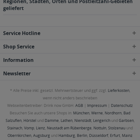
Regionen, Städten, Orten und Postleitzahl-Gebieten
geliefert
Service Hotline
Shop Service
Information
Newsletter
* Alle Preise inkl. gesetzl. Mehrwertsteuer und ggf. zzgl.
Lieferkosten
,
wenn nicht anders beschrieben
Webseitenbetreiber: Drink now GmbH:
AGB
|
Impressum
|
Datenschutz
Besuchen Sie auch unsere Shops in:
München
,
Werne
,
Nordhorn
,
Bad
Salzuflen
,
Hörstel
und
Damme
,
Lathen
,
Nienstädt
,
Lengerich
und
Garbsen
,
Stainach
,
Vomp
,
Lienz
,
Neustadt am Rübenberge
,
Nottuln
,
Stolzenau
und
Obernkirchen
,
Augsburg
und
Hamburg
,
Berlin
,
Düsseldorf
,
Erfurt
,
Mainz