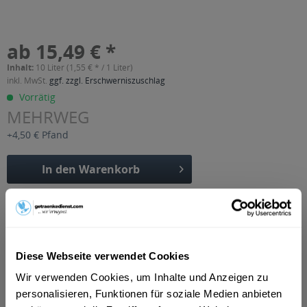
ab 15,49 € *
Inhalt:
10 Liter (1,55 € * / 1 Liter)
inkl. MwSt.
ggf. zzgl. Erschwerniszuschlag
Vorrätig
MEHRWEG
+4,50 € Pfand
In den
Warenkorb
Artikel-Nr.:
24742
Verfügbar in:
Beschreibung
Diese Webseite verwendet Cookies
mehr
Wir verwenden Cookies, um Inhalte und Anzeigen zu
"Eichbaum Braumeisters Limonade Wilder
personalisieren, Funktionen für soziale Medien anbieten
Holunder Bügelflasche 20 x 0,5l"