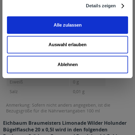
170, 68167 Mannheim
Details zeigen
Nährwertangaben
Brennwert 32 kcal / 136 kJ Fett 0 g davon gesättigte Fettsäuren
0 g Kohlenhydrate...
mehr
Alle zulassen
Brennwert
32 kcal / 136 kJ
Fett
0 g
Auswahl erlauben
davon gesättigte Fettsäuren
0 g
Kohlenhydrate
7 g
Ablehnen
davon Zucker
7 g
Eiweiß
0 g
Salz
0,01 g
Anmerkung: Sofern nicht anders angegeben, ist die
Bezugsgröße für die Nährwertangaben 100 ml
Eichbaum Braumeisters Limonade Wilder Holunder
Bügelflasche 20 x 0,5l wird in den folgenden