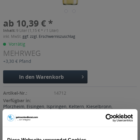
ab 10,39 € *
Inhalt:
9 Liter (1,15 € * / 1 Liter)
inkl. MwSt.
ggf. zzgl. Erschwerniszuschlag
Vorrätig
MEHRWEG
+3,30 € Pfand
In den
Warenkorb
Artikel-Nr.:
14712
Verfügbar in:
Pforzheim
,
Eisingen
,
Ispringen
,
Keltern
,
Kieselbronn
,
Kämpfelbach
,
Königsbach-Stein
,
Neulingen
,
Remchingen
Beschreibung
mehr
Diese Webseite verwendet Cookies