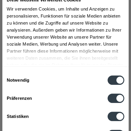
"Ensinger Sport Grapefruit N2 12 x 0,75l"
Wir verwenden Cookies, um Inhalte und Anzeigen zu
personalisieren, Funktionen für soziale Medien anbieten
Geschmacksrichtung:
Grapefruit
zu können und die Zugriffe auf unsere Website zu
Material:
PET - Mehrweg
analysieren. Außerdem geben wir Informationen zu Ihrer
Flaschengröße:
0,7 - 0,75 l
Verwendung unserer Website an unsere Partner für
soziale Medien, Werbung und Analysen weiter. Unsere
Fragen zum Artikel?
Weitere Artikel von Ensinger
Partner führen diese Informationen möglicherweise mit
weiteren Daten zusammen, die Sie ihnen bereitgestellt
Zutaten und Allergene
Natürliches Mineralwasser, Mehrfruchtsaft (weiße Traube,
haben oder die sie im Rahmen Ihrer Nutzung der Dienste
Apfel, Birne) aus...
mehr
gesammelt haben.
Einwilligungsauswahl
Natürliches Mineralwasser, Mehrfruchtsaft (weiße Traube,
Notwendig
Apfel, Birne) aus Mehrfruchtsaftkonzentrat (19%),
Datenschutzbestimmungen
Grapefruitsaft aus Grapefruitsaftkonzentrat (6%),
Zitronensaft aus Zitronensaftkonzentrat, Orangensaft aus
Präferenzen
Orangensaftkonzentrat, Quellkohlensäure, natürliches
Grapefruitaroma mit anderen natürlichen Aromen,
Stabilisatoren Pektine und Johannisbrotkernmehl,
Statistiken
Antioxidationsmittel Ascorbinsäure
Anmerkung: Sofern Allergene vorhanden sind, sind diese