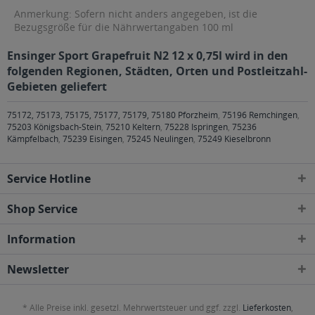
Anmerkung: Sofern nicht anders angegeben, ist die
Bezugsgröße für die Nährwertangaben 100 ml
Ensinger Sport Grapefruit N2 12 x 0,75l wird in den
folgenden Regionen, Städten, Orten und Postleitzahl-
Gebieten geliefert
75172, 75173, 75175, 75177, 75179, 75180 Pforzheim
,
75196 Remchingen
,
75203 Königsbach-Stein
,
75210 Keltern
,
75228 Ispringen
,
75236
Kämpfelbach
,
75239 Eisingen
,
75245 Neulingen
,
75249 Kieselbronn
Service Hotline
Shop Service
Information
Newsletter
* Alle Preise inkl. gesetzl. Mehrwertsteuer und ggf. zzgl.
Lieferkosten
,