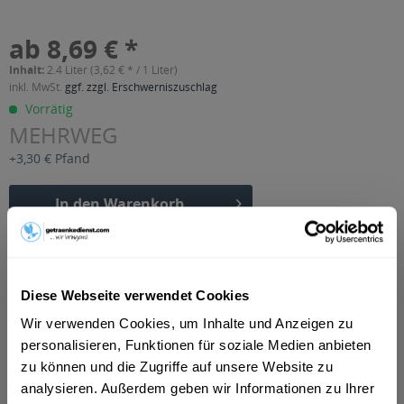
ab 8,69 € *
Inhalt:
2.4 Liter (3,62 € * / 1 Liter)
inkl. MwSt.
ggf. zzgl. Erschwerniszuschlag
Vorrätig
MEHRWEG
+3,30 € Pfand
In den
Warenkorb
Artikel-Nr.:
28802
Verfügbar in:
Pforzheim
,
Eisingen
,
Ispringen
,
Keltern
,
Kieselbronn
,
Diese Webseite verwendet Cookies
Kämpfelbach
,
Königsbach-Stein
,
Neulingen
,
Remchingen
Wir verwenden Cookies, um Inhalte und Anzeigen zu
Beschreibung
personalisieren, Funktionen für soziale Medien anbieten
mehr
zu können und die Zugriffe auf unsere Website zu
analysieren. Außerdem geben wir Informationen zu Ihrer
"Kumpf Merlot Traubensaft 12 x 0,2l"