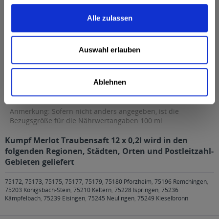
Fett
0,5 g
Alle zulassen
davon gesättigte Fettsäuren
0,1 g
Kohlenhydrate
16 g
Auswahl erlauben
davon Zucker
16 g
Eiweiß
0 g
Ablehnen
Salz
0,01 g
Anmerkung: Sofern nicht anders angegeben, ist die
Bezugsgröße für die Nährwertangaben 100 ml
Kumpf Merlot Traubensaft 12 x 0,2l wird in den
folgenden Regionen, Städten, Orten und Postleitzahl-
Gebieten geliefert
75172, 75173, 75175, 75177, 75179, 75180 Pforzheim
,
75196 Remchingen
,
75203 Königsbach-Stein
,
75210 Keltern
,
75228 Ispringen
,
75236
Kämpfelbach
,
75239 Eisingen
,
75245 Neulingen
,
75249 Kieselbronn