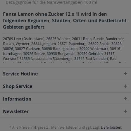
Bezugsgröße für die Nährwertangaben 100 ml
Fanta Lemon ohne Zucker 12 x 1l wird in den
folgenden Regionen, Städten, Orten und Postleitzahl-
Gebieten geliefert
26789 Leer (Ostfriesland)
,
26826 Weener
,
26831 Boen, Bunde, Bunderhee,
Dollart, Wymeer
,
26844 Jemgum
,
26871 Papenburg
,
26899 Rhede
,
30823,
30826, 30827 Garbsen
,
30890 Barsinghausen
,
30900 Wedemark
,
30916
Isernhagen
,
30926 Seelze
,
30938 Burgwedel
,
30989 Gehrden
,
31515
Wunstorf
,
31535 Neustadt am Rübenberge
,
31542 Bad Nenndorf, Bad
Nenndorf Bad Nenndorf, Bad Nenndorf Horsten, Bad Nenndorf Riepen, Bad
Nenndorf Waltringhausen
,
31547 Rehburg-Loccum, Rehburg-Loccum Bad
Service Hotline
Rehburg, Rehburg-Loccum Loccum, Rehburg-Loccum Münchehagen,
Rehburg-Loccum Rehburg, Rehburg-Loccum Winzlar
,
31552 Apelern, Apelern
Apelern, Apelern Groß Hegesdorf, Apelern Kleinhegesdorf, Apelern Lyhren,
Shop Service
Apelern Reinsdorf, Apelern Soldorf, Rodenberg, Rodenberg Algesdorf,
Rodenberg Rodenberg
,
31553 Auhagen, Auhagen Auhagen, Auhagen
Information
Düdinghausen, Sachsenhagen, Sachsenhagen Nienbrügge, Sachsenhagen
Sachsenhagen
,
31555 Suthfeld, Suthfeld Helsinghausen, Suthfeld
Kreuzriehe, Suthfeld Riehe
,
31556 Wölpinghausen, Wölpinghausen
Newsletter
Bergkirchen, Wölpinghausen Schmalenbruch-Windhorn, Wölpinghausen
Wiedenbrügge, Wölpinghausen Wölpinghausen
,
31558 Hagenburg,
Hagenburg Altenhagen, Hagenburg Hagenburg
,
31559 Haste, Hohnhorst,
* Alle Preise inkl. gesetzl. Mehrwertsteuer und ggf. zzgl.
Lieferkosten
,
Hohnhorst Hohnhorst, Hohnhorst Ohndorf, Hohnhorst Rehren A.R.
,
31592