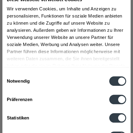
"Fanta Lemon ohne Zucker 12 x 1l"
Wir verwenden Cookies, um Inhalte und Anzeigen zu
personalisieren, Funktionen für soziale Medien anbieten
Material:
PET - Mehrweg
zu können und die Zugriffe auf unsere Website zu
analysieren. Außerdem geben wir Informationen zu Ihrer
Flaschengröße:
1 - 1,5 l
Verwendung unserer Website an unsere Partner für
Fragen zum Artikel?
soziale Medien, Werbung und Analysen weiter. Unsere
Weitere Artikel von Fanta
Partner führen diese Informationen möglicherweise mit
Zutaten und Allergene
weiteren Daten zusammen, die Sie ihnen bereitgestellt
Wasser, Zitronensaft aus Zitronensaftkonzentrat (1%),
haben oder die sie im Rahmen Ihrer Nutzung der Dienste
Kohlensäure, Säuerungsmittel Citronensäure,...
mehr
gesammelt haben.
Einwilligungsauswahl
Wasser, Zitronensaft aus Zitronensaftkonzentrat (1%),
Notwendig
Kohlensäure, Säuerungsmittel Citronensäure,
Datenschutzbestimmungen
Säureregulator Natriumcitrate, Süßungsmittel (Acesulfam K,
Natriumcyclamat, Aspartam), Antioxidationsmittel
Ascorbinsäure, Stabilisatoren E 414 und E 445, natürliches
Präferenzen
Zitronenaroma mit anderen natürlichen Aromen, Farbstoff
Carotin. Enthält eine Phenylalaninquelle.
Statistiken
Anmerkung: Sofern Allergene vorhanden sind, sind diese
mittels Großbuchstaben besonders hervorgehoben