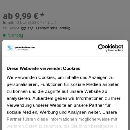
ab 9,99 € *
Inhalt:
12 Liter (0,83 € * / 1 Liter)
inkl. MwSt.
ggf. zzgl. Erschwerniszuschlag
Vorrätig
MEHRWEG
+3,30 € Pfand
In den
Warenkorb
Diese Webseite verwendet Cookies
Wir verwenden Cookies, um Inhalte und Anzeigen zu
Artikel-Nr.:
15525
personalisieren, Funktionen für soziale Medien anbieten
Verfügbar in:
zu können und die Zugriffe auf unsere Website zu
Frankfurt am Main
,
Frankfurt am Main
,
Hanau
,
Rastatt
,
Oberursel
,
Dreieich
,
Maintal
,
Neu-Isenburg
,
Bad Vilbel
,
analysieren. Außerdem geben wir Informationen zu Ihrer
Eschborn
,
Bruchköbel
,
Erlensee
,
Ginsheim-Gustavsburg
,
Verwendung unserer Website an unsere Partner für
Hammersbach
,
Langenselbold
,
Neuberg
,
Offenbach
,
soziale Medien, Werbung und Analysen weiter. Unsere
Rodenbach
,
Steinbach (Taunus)
Partner führen diese Informationen möglicherweise mit
weiteren Daten zusammen, die Sie ihnen bereitgestellt
Beschreibung